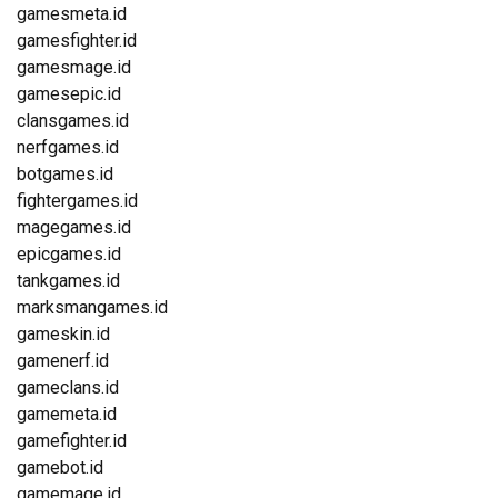
gamesmeta.id
gamesfighter.id
gamesmage.id
gamesepic.id
clansgames.id
nerfgames.id
botgames.id
fightergames.id
magegames.id
epicgames.id
tankgames.id
marksmangames.id
gameskin.id
gamenerf.id
gameclans.id
gamemeta.id
gamefighter.id
gamebot.id
gamemage.id