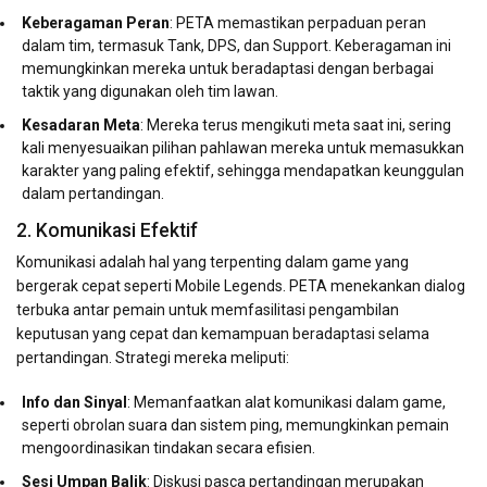
Keberagaman Peran
: PETA memastikan perpaduan peran
dalam tim, termasuk Tank, DPS, dan Support. Keberagaman ini
memungkinkan mereka untuk beradaptasi dengan berbagai
taktik yang digunakan oleh tim lawan.
Kesadaran Meta
: Mereka terus mengikuti meta saat ini, sering
kali menyesuaikan pilihan pahlawan mereka untuk memasukkan
karakter yang paling efektif, sehingga mendapatkan keunggulan
dalam pertandingan.
2. Komunikasi Efektif
Komunikasi adalah hal yang terpenting dalam game yang
bergerak cepat seperti Mobile Legends. PETA menekankan dialog
terbuka antar pemain untuk memfasilitasi pengambilan
keputusan yang cepat dan kemampuan beradaptasi selama
pertandingan. Strategi mereka meliputi:
Info dan Sinyal
: Memanfaatkan alat komunikasi dalam game,
seperti obrolan suara dan sistem ping, memungkinkan pemain
mengoordinasikan tindakan secara efisien.
Sesi Umpan Balik
: Diskusi pasca pertandingan merupakan