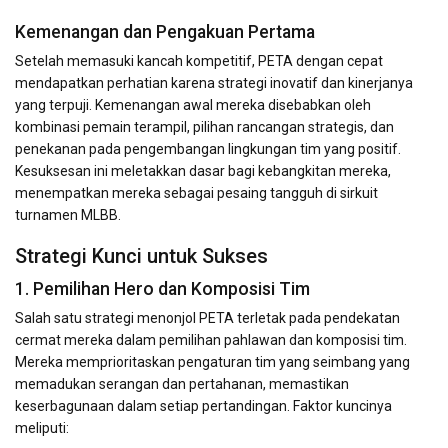
Kemenangan dan Pengakuan Pertama
Setelah memasuki kancah kompetitif, PETA dengan cepat
mendapatkan perhatian karena strategi inovatif dan kinerjanya
yang terpuji. Kemenangan awal mereka disebabkan oleh
kombinasi pemain terampil, pilihan rancangan strategis, dan
penekanan pada pengembangan lingkungan tim yang positif.
Kesuksesan ini meletakkan dasar bagi kebangkitan mereka,
menempatkan mereka sebagai pesaing tangguh di sirkuit
turnamen MLBB.
Strategi Kunci untuk Sukses
1. Pemilihan Hero dan Komposisi Tim
Salah satu strategi menonjol PETA terletak pada pendekatan
cermat mereka dalam pemilihan pahlawan dan komposisi tim.
Mereka memprioritaskan pengaturan tim yang seimbang yang
memadukan serangan dan pertahanan, memastikan
keserbagunaan dalam setiap pertandingan. Faktor kuncinya
meliputi: