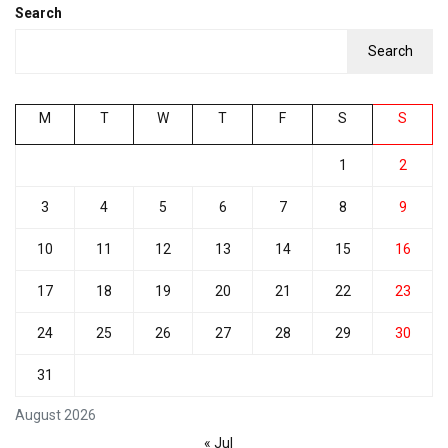
Search
Search
M
T
W
T
F
S
S
1
2
3
4
5
6
7
8
9
10
11
12
13
14
15
16
17
18
19
20
21
22
23
24
25
26
27
28
29
30
31
August 2026
« Jul