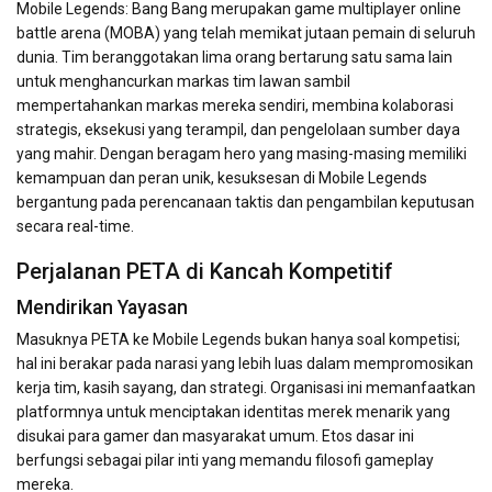
Mobile Legends: Bang Bang merupakan game multiplayer online
battle arena (MOBA) yang telah memikat jutaan pemain di seluruh
dunia. Tim beranggotakan lima orang bertarung satu sama lain
untuk menghancurkan markas tim lawan sambil
mempertahankan markas mereka sendiri, membina kolaborasi
strategis, eksekusi yang terampil, dan pengelolaan sumber daya
yang mahir. Dengan beragam hero yang masing-masing memiliki
kemampuan dan peran unik, kesuksesan di Mobile Legends
bergantung pada perencanaan taktis dan pengambilan keputusan
secara real-time.
Perjalanan PETA di Kancah Kompetitif
Mendirikan Yayasan
Masuknya PETA ke Mobile Legends bukan hanya soal kompetisi;
hal ini berakar pada narasi yang lebih luas dalam mempromosikan
kerja tim, kasih sayang, dan strategi. Organisasi ini memanfaatkan
platformnya untuk menciptakan identitas merek menarik yang
disukai para gamer dan masyarakat umum. Etos dasar ini
berfungsi sebagai pilar inti yang memandu filosofi gameplay
mereka.