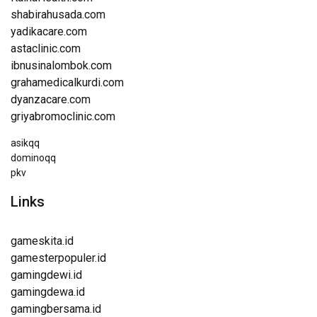
shabirahusada.com
yadikacare.com
astaclinic.com
ibnusinalombok.com
grahamedicalkurdi.com
dyanzacare.com
griyabromoclinic.com
asikqq
dominoqq
pkv
Links
gameskita.id
gamesterpopuler.id
gamingdewi.id
gamingdewa.id
gamingbersama.id