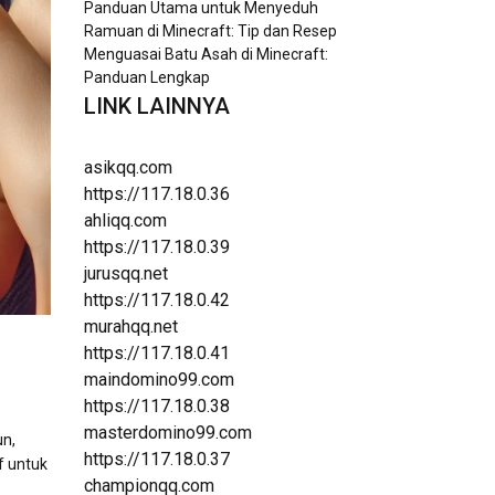
Panduan Utama untuk Menyeduh
Ramuan di Minecraft: Tip dan Resep
Menguasai Batu Asah di Minecraft:
Panduan Lengkap
LINK LAINNYA
asikqq.com
https://117.18.0.36
ahliqq.com
https://117.18.0.39
jurusqq.net
https://117.18.0.42
murahqq.net
https://117.18.0.41
maindomino99.com
https://117.18.0.38
masterdomino99.com
un,
https://117.18.0.37
f untuk
championqq.com