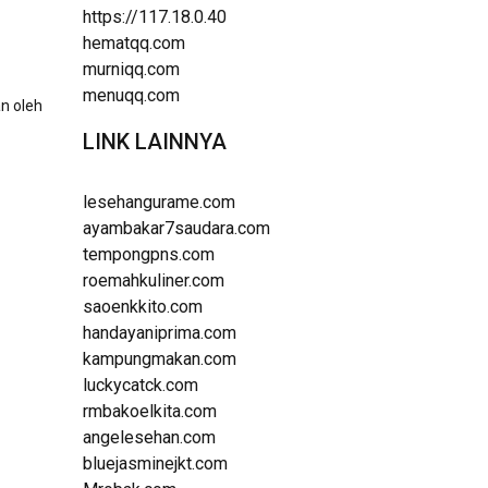
https://117.18.0.40
hematqq.com
murniqq.com
menuqq.com
an oleh
LINK LAINNYA
lesehangurame.com
ayambakar7saudara.com
tempongpns.com
roemahkuliner.com
saoenkkito.com
handayaniprima.com
kampungmakan.com
luckycatck.com
rmbakoelkita.com
angelesehan.com
bluejasminejkt.com