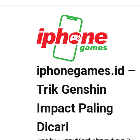
Skip
to
content
iphonegames.id –
Trik Genshin
Impact Paling
Dicari