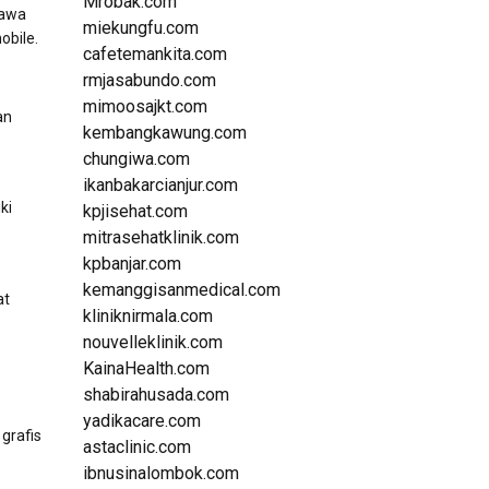
Mrobak.com
bawa
miekungfu.com
obile.
cafetemankita.com
rmjasabundo.com
mimoosajkt.com
an
kembangkawung.com
chungiwa.com
ikanbakarcianjur.com
ki
kpjisehat.com
mitrasehatklinik.com
kpbanjar.com
kemanggisanmedical.com
at
kliniknirmala.com
nouvelleklinik.com
KainaHealth.com
shabirahusada.com
yadikacare.com
grafis
astaclinic.com
ibnusinalombok.com