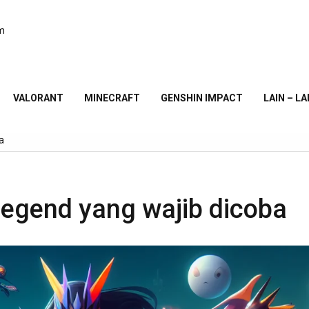
am
VALORANT
MINECRAFT
GENSHIN IMPACT
LAIN – LA
a
legend yang wajib dicoba