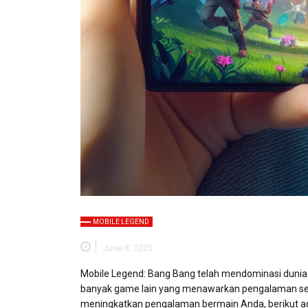
MOBILE LEGEND
June 8, 2025
Mobile Legend: Bang Bang telah mendominasi duni
banyak game lain yang menawarkan pengalaman serup
meningkatkan pengalaman bermain Anda, berikut ad