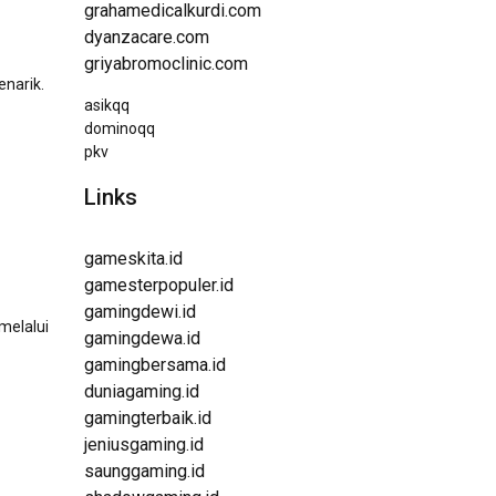
grahamedicalkurdi.com
dyanzacare.com
griyabromoclinic.com
narik.
asikqq
dominoqq
pkv
Links
gameskita.id
gamesterpopuler.id
gamingdewi.id
melalui
gamingdewa.id
gamingbersama.id
duniagaming.id
gamingterbaik.id
jeniusgaming.id
saunggaming.id