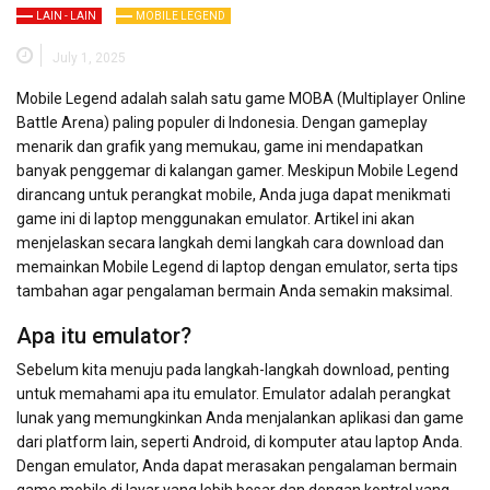
LAIN - LAIN
MOBILE LEGEND
July 1, 2025
Mobile Legend adalah salah satu game MOBA (Multiplayer Online
Battle Arena) paling populer di Indonesia. Dengan gameplay
menarik dan grafik yang memukau, game ini mendapatkan
banyak penggemar di kalangan gamer. Meskipun Mobile Legend
dirancang untuk perangkat mobile, Anda juga dapat menikmati
game ini di laptop menggunakan emulator. Artikel ini akan
menjelaskan secara langkah demi langkah cara download dan
memainkan Mobile Legend di laptop dengan emulator, serta tips
tambahan agar pengalaman bermain Anda semakin maksimal.
Apa itu emulator?
Sebelum kita menuju pada langkah-langkah download, penting
untuk memahami apa itu emulator. Emulator adalah perangkat
lunak yang memungkinkan Anda menjalankan aplikasi dan game
dari platform lain, seperti Android, di komputer atau laptop Anda.
Dengan emulator, Anda dapat merasakan pengalaman bermain