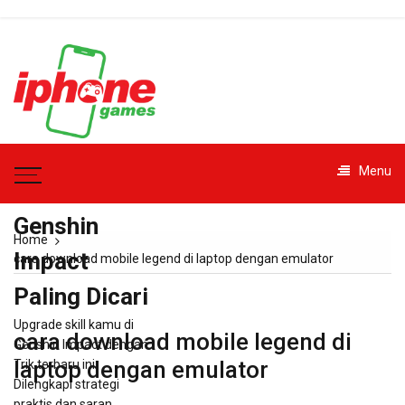
Skip
to
content
iphonegames.id
Menu
– Trik
Genshin
Home
Impact
cara download mobile legend di laptop dengan emulator
Paling Dicari
Upgrade skill kamu di
cara download mobile legend di
Genshin Impact dengan
laptop dengan emulator
Trik terbaru ini.
Dilengkapi strategi
praktis dan saran