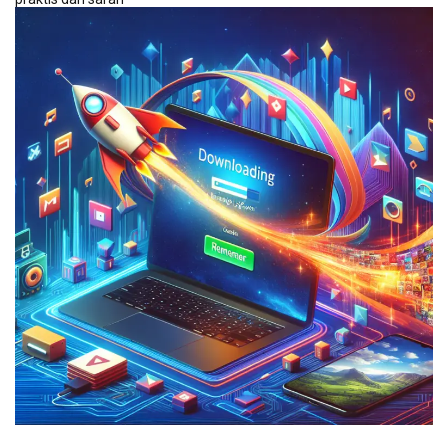
profesional yang bisa
langsung kamu
terapkan dalam game.