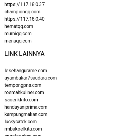
https://117.18.0.37
championqq.com
https://117.18.0.40
hematqq.com
murniqq.com
menuqq.com
LINK LAINNYA
lesehangurame.com
ayambakar7saudara.com
tempongpns.com
roemahkuliner.com
saoenkkito.com
handayaniprima.com
kampungmakan.com
luckycatck.com
rmbakoelkita.com