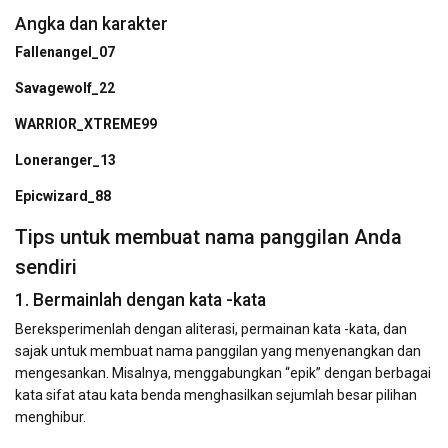
Angka dan karakter
Fallenangel_07
Savagewolf_22
WARRIOR_XTREME99
Loneranger_13
Epicwizard_88
Tips untuk membuat nama panggilan Anda
sendiri
1. Bermainlah dengan kata -kata
Bereksperimenlah dengan aliterasi, permainan kata -kata, dan
sajak untuk membuat nama panggilan yang menyenangkan dan
mengesankan. Misalnya, menggabungkan “epik” dengan berbagai
kata sifat atau kata benda menghasilkan sejumlah besar pilihan
menghibur.