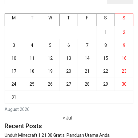
M
T
W
T
F
S
S
1
2
3
4
5
6
7
8
9
10
11
12
13
14
15
16
17
18
19
20
21
22
23
24
25
26
27
28
29
30
31
August 2026
« Jul
Recent Posts
Unduh Minecraft 1.21.30 Gratis: Panduan Utama Anda