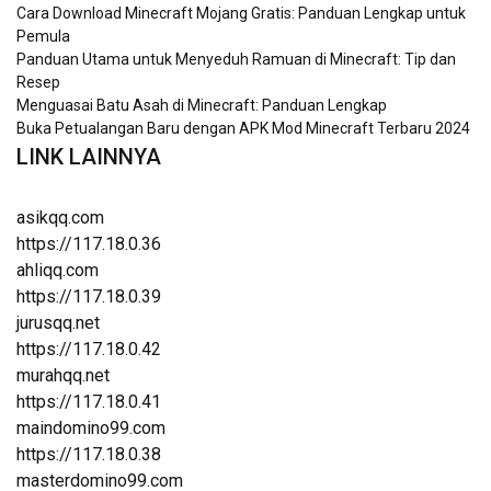
Cara Download Minecraft Mojang Gratis: Panduan Lengkap untuk
Pemula
Panduan Utama untuk Menyeduh Ramuan di Minecraft: Tip dan
Resep
Menguasai Batu Asah di Minecraft: Panduan Lengkap
Buka Petualangan Baru dengan APK Mod Minecraft Terbaru 2024
LINK LAINNYA
asikqq.com
https://117.18.0.36
ahliqq.com
https://117.18.0.39
jurusqq.net
https://117.18.0.42
murahqq.net
https://117.18.0.41
maindomino99.com
https://117.18.0.38
masterdomino99.com