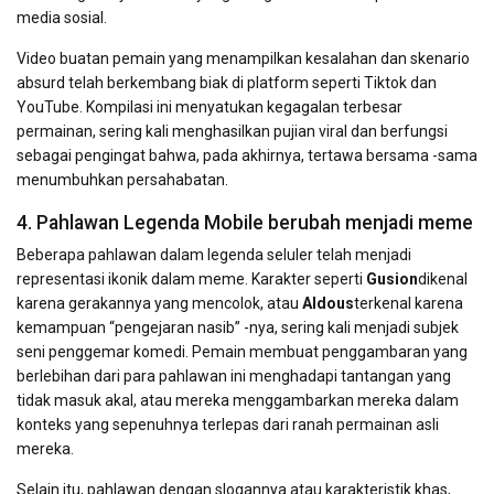
media sosial.
Video buatan pemain yang menampilkan kesalahan dan skenario
absurd telah berkembang biak di platform seperti Tiktok dan
YouTube. Kompilasi ini menyatukan kegagalan terbesar
permainan, sering kali menghasilkan pujian viral dan berfungsi
sebagai pengingat bahwa, pada akhirnya, tertawa bersama -sama
menumbuhkan persahabatan.
4. Pahlawan Legenda Mobile berubah menjadi meme
Beberapa pahlawan dalam legenda seluler telah menjadi
representasi ikonik dalam meme. Karakter seperti
Gusion
dikenal
karena gerakannya yang mencolok, atau
Aldous
terkenal karena
kemampuan “pengejaran nasib” -nya, sering kali menjadi subjek
seni penggemar komedi. Pemain membuat penggambaran yang
berlebihan dari para pahlawan ini menghadapi tantangan yang
tidak masuk akal, atau mereka menggambarkan mereka dalam
konteks yang sepenuhnya terlepas dari ranah permainan asli
mereka.
Selain itu, pahlawan dengan slogannya atau karakteristik khas,