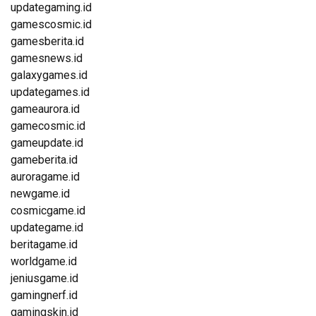
updategaming.id
gamescosmic.id
gamesberita.id
gamesnews.id
galaxygames.id
updategames.id
gameaurora.id
gamecosmic.id
gameupdate.id
gameberita.id
auroragame.id
newgame.id
cosmicgame.id
updategame.id
beritagame.id
worldgame.id
jeniusgame.id
gamingnerf.id
gamingskin.id