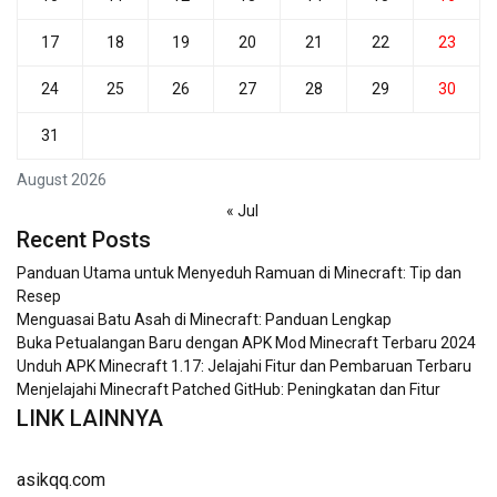
17
18
19
20
21
22
23
24
25
26
27
28
29
30
31
August 2026
« Jul
Recent Posts
Panduan Utama untuk Menyeduh Ramuan di Minecraft: Tip dan
Resep
Menguasai Batu Asah di Minecraft: Panduan Lengkap
Buka Petualangan Baru dengan APK Mod Minecraft Terbaru 2024
Unduh APK Minecraft 1.17: Jelajahi Fitur dan Pembaruan Terbaru
Menjelajahi Minecraft Patched GitHub: Peningkatan dan Fitur
LINK LAINNYA
asikqq.com