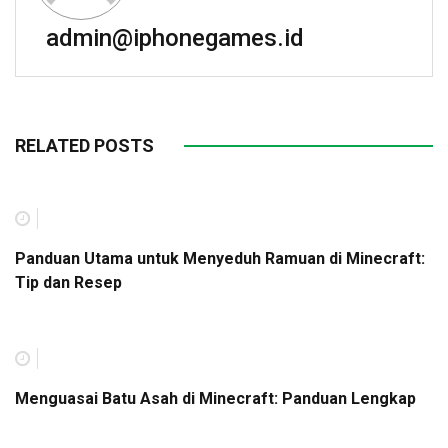
admin@iphonegames.id
RELATED POSTS
Panduan Utama untuk Menyeduh Ramuan di Minecraft:
Tip dan Resep
Menguasai Batu Asah di Minecraft: Panduan Lengkap