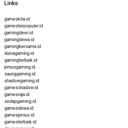
Links
gameskita.id
gamesterpopuler.id
gamingdewi.id
gamingdewa.id
gamingbersama.id
duniagaming.id
gamingterbaik.id
jeniusgaming.id
saunggaming.id
shadowgaming.id
gamesshadow.id
gamesraja.id
sedapgaming.id
gamesdewa.id
gamesjenius.id
gamesterbaik.id