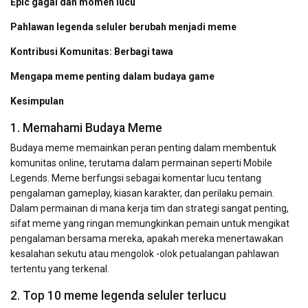
Epic gagal dan momen lucu
Pahlawan legenda seluler berubah menjadi meme
Kontribusi Komunitas: Berbagi tawa
Mengapa meme penting dalam budaya game
Kesimpulan
1. Memahami Budaya Meme
Budaya meme memainkan peran penting dalam membentuk
komunitas online, terutama dalam permainan seperti Mobile
Legends. Meme berfungsi sebagai komentar lucu tentang
pengalaman gameplay, kiasan karakter, dan perilaku pemain.
Dalam permainan di mana kerja tim dan strategi sangat penting,
sifat meme yang ringan memungkinkan pemain untuk mengikat
pengalaman bersama mereka, apakah mereka menertawakan
kesalahan sekutu atau mengolok -olok petualangan pahlawan
tertentu yang terkenal.
2. Top 10 meme legenda seluler terlucu