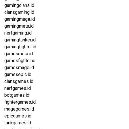
gamingclans.id
clansgaming.id
gamingmage.id
gamingmeta.id
nerfgaming.id
gamingtanker.id
gamingfighter.id
gamesmeta.id
gamesfighter.id
gamesmage.id
gamesepic.id
clansgames.id
nerfgames.id
botgames.id
fightergames.id
magegames.id
epicgames.id
tankgames.id