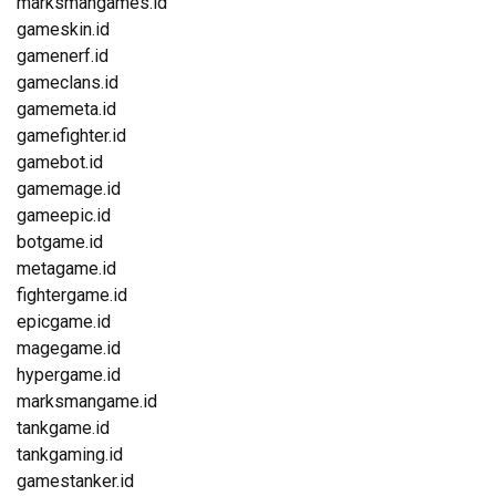
marksmangames.id
gameskin.id
gamenerf.id
gameclans.id
gamemeta.id
gamefighter.id
gamebot.id
gamemage.id
gameepic.id
botgame.id
metagame.id
fightergame.id
epicgame.id
magegame.id
hypergame.id
marksmangame.id
tankgame.id
tankgaming.id
gamestanker.id