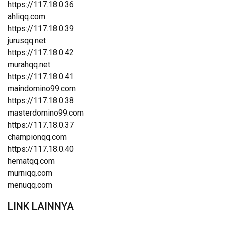
https://117.18.0.36
ahliqq.com
https://117.18.0.39
jurusqq.net
https://117.18.0.42
murahqq.net
https://117.18.0.41
maindomino99.com
https://117.18.0.38
masterdomino99.com
https://117.18.0.37
championqq.com
https://117.18.0.40
hematqq.com
murniqq.com
menuqq.com
LINK LAINNYA