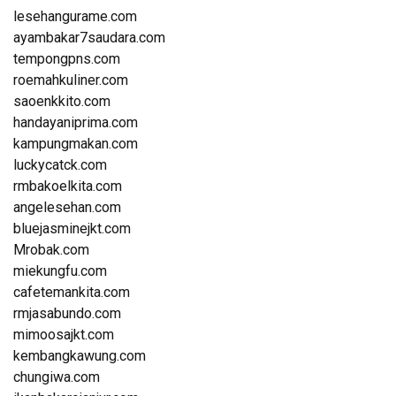
lesehangurame.com
ayambakar7saudara.com
tempongpns.com
roemahkuliner.com
saoenkkito.com
handayaniprima.com
kampungmakan.com
luckycatck.com
rmbakoelkita.com
angelesehan.com
bluejasminejkt.com
Mrobak.com
miekungfu.com
cafetemankita.com
rmjasabundo.com
mimoosajkt.com
kembangkawung.com
chungiwa.com