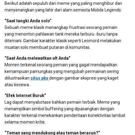
Berikut adalah sepuluh dari meme yang paling menghibur dan
menyenangkan yang lahir dari alam semesta Mobile Legends:
“Saat tangki Anda solo”
Sebuah meme klasik menangkap frustrasi seorang pemain
yang menonton pahlawan tank mereka terburu -buru tanpa
ditemani. Gambar karakter klasik seperti Leomord melakukan
muatan solo membuat putaran di komunitas.
“Saat Anda melewatkan ult Anda”
Momen terkenal seorang pemain yang gagal mendapatkan
kemampuan pamungkas yang mengubah permainan sering
diilustrasikan
situs pkv
dengan gambar ekspresi yang kaget
atau kecewa.
“Efek Internet Buruk”
Lag dapat menyabotase bahkan pemain terbaik. Meme yang
menampilkan simbol buffering yang dipasangkan dengan
karakter terkenal menekankan penderitaan konektivitas lambat
selama momen kritis.
“Teman yang mendukung atau teman beracun?”