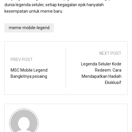
dunia legenda seluler, setiap kegagalan epik hanyalah
kesempatan untuk meme baru.
meme-mobile-legend
NEXT POST
PREV POST
Legenda Seluler Kode
MSC Mobile Legend:
Redeem: Cara
Bangkitnya pesaing
Mendapatkan Hadiah
Eksklusif