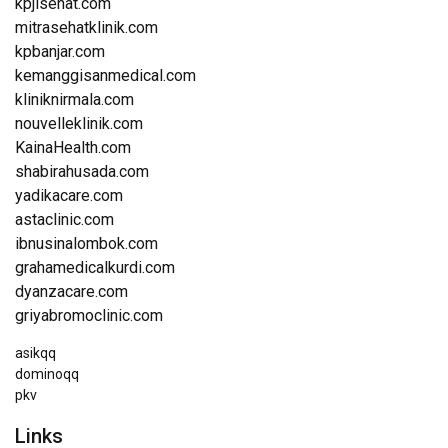
kpjisehat.com
mitrasehatklinik.com
kpbanjar.com
kemanggisanmedical.com
kliniknirmala.com
nouvelleklinik.com
KainaHealth.com
shabirahusada.com
yadikacare.com
astaclinic.com
ibnusinalombok.com
grahamedicalkurdi.com
dyanzacare.com
griyabromoclinic.com
asikqq
dominoqq
pkv
Links