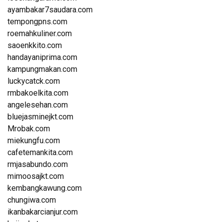
ayambakar7saudara.com
tempongpns.com
roemahkuliner.com
saoenkkito.com
handayaniprima.com
kampungmakan.com
luckycatck.com
rmbakoelkita.com
angelesehan.com
bluejasminejkt.com
Mrobak.com
miekungfu.com
cafetemankita.com
rmjasabundo.com
mimoosajkt.com
kembangkawung.com
chungiwa.com
ikanbakarcianjur.com