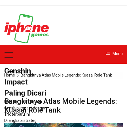
Skip
to
content
iphonegames.id
Menu
– Trik
Genshin
Home
Bangkitnya Atlas Mobile Legends: Kuasai Role Tank
Impact
Paling Dicari
Bangkitnya Atlas Mobile Legends:
Upgrade skill kamu di
Genshin Impact dengan
Kuasai Role Tank
Trik terbaru ini.
Dilengkapi strategi
praktis dan saran