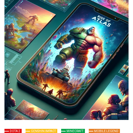
profesional yang bisa
langsung kamu
terapkan dalam game.
DOTA 2
GENSHIN IMPACT
MINECRAFT
MOBILE LEGEND