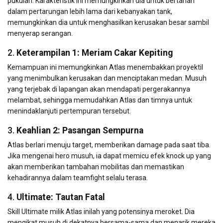
pukulan. Karakteristik ini memungkinkan dia untuk bertahan
dalam pertarungan lebih lama dari kebanyakan tank,
memungkinkan dia untuk menghasilkan kerusakan besar sambil
menyerap serangan.
2.
Keterampilan 1: Meriam Cakar Kepiting
Kemampuan ini memungkinkan Atlas menembakkan proyektil
yang menimbulkan kerusakan dan menciptakan medan. Musuh
yang terjebak di lapangan akan mendapati pergerakannya
melambat, sehingga memudahkan Atlas dan timnya untuk
menindaklanjuti pertempuran tersebut.
3.
Keahlian 2: Pasangan Sempurna
Atlas berlari menuju target, memberikan damage pada saat tiba.
Jika mengenai hero musuh, ia dapat memicu efek knock up yang
akan memberikan tambahan mobilitas dan memastikan
kehadirannya dalam teamfight selalu terasa.
4.
Ultimate: Tautan Fatal
Skill Ultimate milik Atlas inilah yang potensinya meroket. Dia
mengikat musuh di dekatnya bersama-sama dan menarik mereka