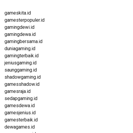
gameskita.id
gamesterpopuler.id
gamingdewi.id
gamingdewa.id
gamingbersama.id
duniagaming.id
gamingterbaik.id
jeniusgaming.id
saunggaming.id
shadowgaming.id
gamesshadow.id
gamesraja.id
sedapgaming.id
gamesdewa.id
gamesjenius.id
gamesterbaik.id
dewagames.id