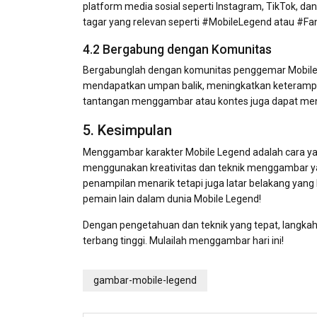
platform media sosial seperti Instagram, TikTok,
tagar yang relevan seperti #MobileLegend atau #Fan
4.2 Bergabung dengan Komunitas
Bergabunglah dengan komunitas penggemar Mobile Le
mendapatkan umpan balik, meningkatkan keterampila
tantangan menggambar atau kontes juga dapat menin
5. Kesimpulan
Menggambar karakter Mobile Legend adalah cara ya
menggunakan kreativitas dan teknik menggambar ya
penampilan menarik tetapi juga latar belakang yang k
pemain lain dalam dunia Mobile Legend!
Dengan pengetahuan dan teknik yang tepat, langkah
terbang tinggi. Mulailah menggambar hari ini!
gambar-mobile-legend