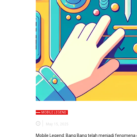
MOBILE LEGEND
May 15, 2025
Mobile Legend: Bang Bang telah menjadi fenomena 