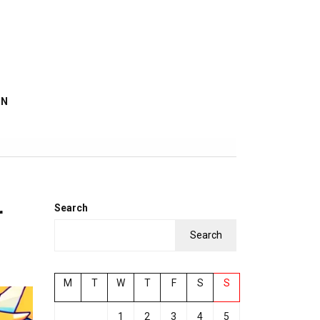
IN
r
Search
Search
M
T
W
T
F
S
S
1
2
3
4
5