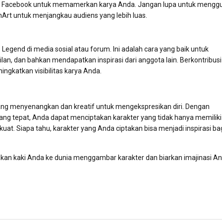
 dan Facebook untuk memamerkan karya Anda. Jangan lupa untuk meng
Art untuk menjangkau audiens yang lebih luas.
gend di media sosial atau forum. Ini adalah cara yang baik untuk
n, dan bahkan mendapatkan inspirasi dari anggota lain. Berkontribus
gkatkan visibilitas karya Anda.
ng menyenangkan dan kreatif untuk mengekspresikan diri. Dengan
ng tepat, Anda dapat menciptakan karakter yang tidak hanya memiliki
uat. Siapa tahu, karakter yang Anda ciptakan bisa menjadi inspirasi ba
kan kaki Anda ke dunia menggambar karakter dan biarkan imajinasi A