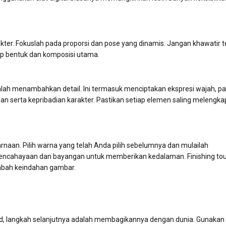
ter. Fokuslah pada proporsi dan pose yang dinamis. Jangan khawatir 
kap bentuk dan komposisi utama.
dalah menambahkan detail. Ini termasuk menciptakan ekspresi wajah, pa
serta kepribadian karakter. Pastikan setiap elemen saling melengka
arnaan. Pilih warna yang telah Anda pilih sebelumnya dan mulailah
pencahayaan dan bayangan untuk memberikan kedalaman. Finishing to
ambah keindahan gambar.
d, langkah selanjutnya adalah membagikannya dengan dunia. Gunakan