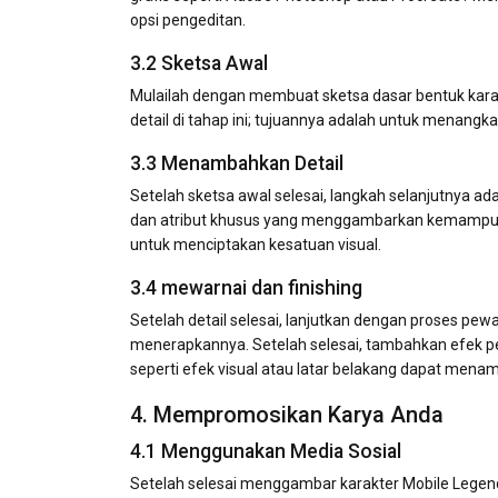
opsi pengeditan.
3.2 Sketsa Awal
Mulailah dengan membuat sketsa dasar bentuk karak
detail di tahap ini; tujuannya adalah untuk menang
3.3 Menambahkan Detail
Setelah sketsa awal selesai, langkah selanjutnya a
dan atribut khusus yang menggambarkan kemampuan 
untuk menciptakan kesatuan visual.
3.4 mewarnai dan finishing
Setelah detail selesai, lanjutkan dengan proses pew
menerapkannya. Setelah selesai, tambahkan efek 
seperti efek visual atau latar belakang dapat men
4. Mempromosikan Karya Anda
4.1 Menggunakan Media Sosial
Setelah selesai menggambar karakter Mobile Legen