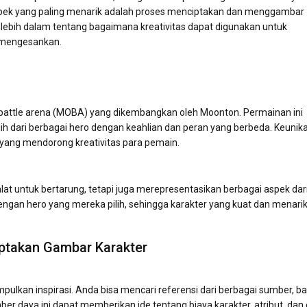
spek yang paling menarik adalah proses menciptakan dan menggambar
ali lebih dalam tentang bagaimana kreativitas dapat digunakan untuk
n mengesankan.
 battle arena (MOBA) yang dikembangkan oleh Moonton. Permainan ini
h dari berbagai hero dengan keahlian dan peran yang berbeda. Keunik
a yang mendorong kreativitas para pemain.
at untuk bertarung, tetapi juga merepresentasikan berbagai aspek dari
ngan hero yang mereka pilih, sehingga karakter yang kuat dan menari
iptakan Gambar Karakter
kan inspirasi. Anda bisa mencari referensi dari berbagai sumber, bai
mber daya ini dapat memberikan ide tentang biaya karakter, atribut, da