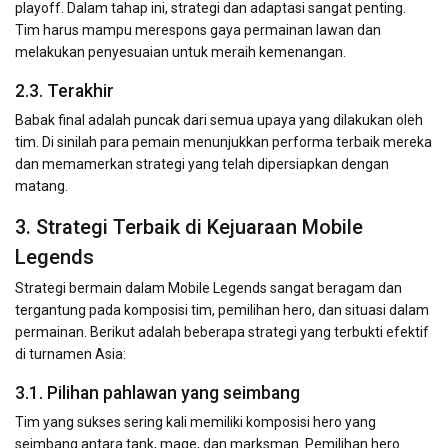
playoff. Dalam tahap ini, strategi dan adaptasi sangat penting.
Tim harus mampu merespons gaya permainan lawan dan
melakukan penyesuaian untuk meraih kemenangan.
2.3. Terakhir
Babak final adalah puncak dari semua upaya yang dilakukan oleh
tim. Di sinilah para pemain menunjukkan performa terbaik mereka
dan memamerkan strategi yang telah dipersiapkan dengan
matang.
3. Strategi Terbaik di Kejuaraan Mobile
Legends
Strategi bermain dalam Mobile Legends sangat beragam dan
tergantung pada komposisi tim, pemilihan hero, dan situasi dalam
permainan. Berikut adalah beberapa strategi yang terbukti efektif
di turnamen Asia:
3.1. Pilihan pahlawan yang seimbang
Tim yang sukses sering kali memiliki komposisi hero yang
seimbang antara tank, mage, dan marksman. Pemilihan hero