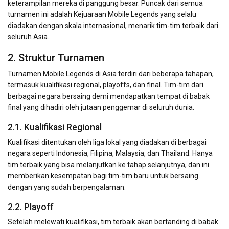
keterampilan mereka di panggung besar. Puncak dari semua
turnamen ini adalah Kejuaraan Mobile Legends yang selalu
diadakan dengan skala internasional, menarik tim-tim terbaik dari
seluruh Asia.
2. Struktur Turnamen
Turnamen Mobile Legends di Asia terdiri dari beberapa tahapan,
termasuk kualifikasi regional, playoffs, dan final. Tim-tim dari
berbagai negara bersaing demi mendapatkan tempat di babak
final yang dihadiri oleh jutaan penggemar di seluruh dunia.
2.1. Kualifikasi Regional
Kualifikasi ditentukan oleh liga lokal yang diadakan di berbagai
negara seperti Indonesia, Filipina, Malaysia, dan Thailand. Hanya
tim terbaik yang bisa melanjutkan ke tahap selanjutnya, dan ini
memberikan kesempatan bagi tim-tim baru untuk bersaing
dengan yang sudah berpengalaman.
2.2. Playoff
Setelah melewati kualifikasi, tim terbaik akan bertanding di babak