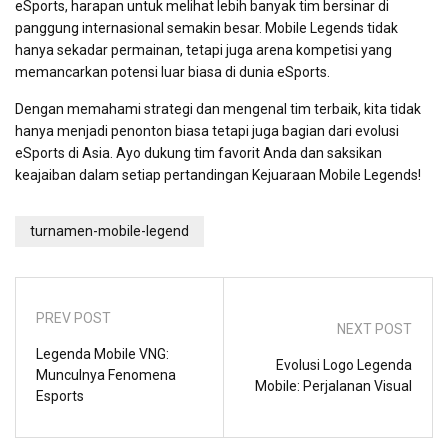
eSports, harapan untuk melihat lebih banyak tim bersinar di
panggung internasional semakin besar. Mobile Legends tidak
hanya sekadar permainan, tetapi juga arena kompetisi yang
memancarkan potensi luar biasa di dunia eSports.
Dengan memahami strategi dan mengenal tim terbaik, kita tidak
hanya menjadi penonton biasa tetapi juga bagian dari evolusi
eSports di Asia. Ayo dukung tim favorit Anda dan saksikan
keajaiban dalam setiap pertandingan Kejuaraan Mobile Legends!
turnamen-mobile-legend
PREV POST
NEXT POST
Legenda Mobile VNG:
Evolusi Logo Legenda
Munculnya Fenomena
Mobile: Perjalanan Visual
Esports