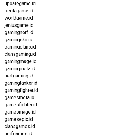
updategame.id
beritagame.id
worldgame.id
jeniusgame.id
gamingnerf.id
gamingskin.id
gamingclans.id
clansgaming.id
gamingmage.id
gamingmeta.id
nerfgaming.id
gamingtanker.id
gamingfighter.id
gamesmeta.id
gamesfighter.id
gamesmage.id
gamesepic.id
clansgames.id
nerfgames.id