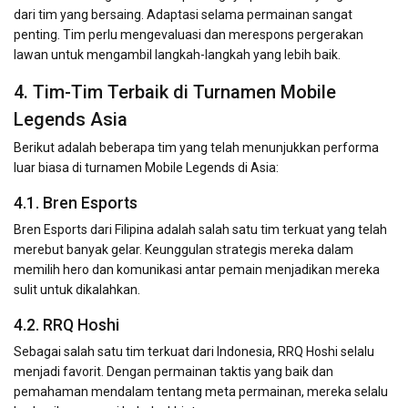
dari tim yang bersaing. Adaptasi selama permainan sangat
penting. Tim perlu mengevaluasi dan merespons pergerakan
lawan untuk mengambil langkah-langkah yang lebih baik.
4. Tim-Tim Terbaik di Turnamen Mobile
Legends Asia
Berikut adalah beberapa tim yang telah menunjukkan performa
luar biasa di turnamen Mobile Legends di Asia:
4.1. Bren Esports
Bren Esports dari Filipina adalah salah satu tim terkuat yang telah
merebut banyak gelar. Keunggulan strategis mereka dalam
memilih hero dan komunikasi antar pemain menjadikan mereka
sulit untuk dikalahkan.
4.2. RRQ Hoshi
Sebagai salah satu tim terkuat dari Indonesia, RRQ Hoshi selalu
menjadi favorit. Dengan permainan taktis yang baik dan
pemahaman mendalam tentang meta permainan, mereka selalu