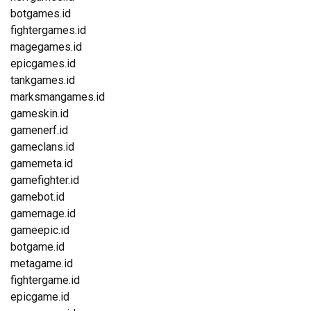
botgames.id
fightergames.id
magegames.id
epicgames.id
tankgames.id
marksmangames.id
gameskin.id
gamenerf.id
gameclans.id
gamemeta.id
gamefighter.id
gamebot.id
gamemage.id
gameepic.id
botgame.id
metagame.id
fightergame.id
epicgame.id