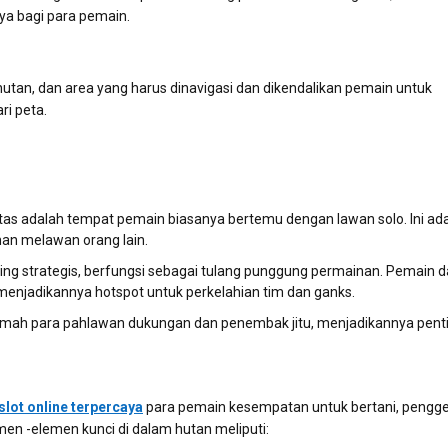
nya bagi para pemain.
hutan, dan area yang harus dinavigasi dan dikendalikan pemain untuk
ri peta.
ur atas adalah tempat pemain biasanya bertemu dengan lawan solo. Ini ad
han melawan orang lain.
ling strategis, berfungsi sebagai tulang punggung permainan. Pemain d
 menjadikannya hotspot untuk perkelahian tim dan ganks.
rumah para pahlawan dukungan dan penembak jitu, menjadikannya pent
slot online terpercaya
para pemain kesempatan untuk bertani, pengg
n -elemen kunci di dalam hutan meliputi: