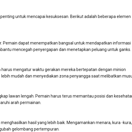
 penting untuk mencapai kesuksesan. Berikut adalah beberapa elemen
uler. Pemain dapat menempatkan bangsal untuk mendapatkan informasi
embantu mencegah penyergapan dan menetapkan peluang untuk ganks.
n harus mengatur waktu gerakan mereka bertepatan dengan minion
 lebih mudah dan menyediakan zona penyangga saat melibatkan musu
gkap lawan lengah. Pemain harus terus memantau posisi dan kesehata
aruhi arah permainan.
menghasilkan hasil yang lebih baik. Mengamankan menara, kura -kura
gubah gelombang pertempuran.