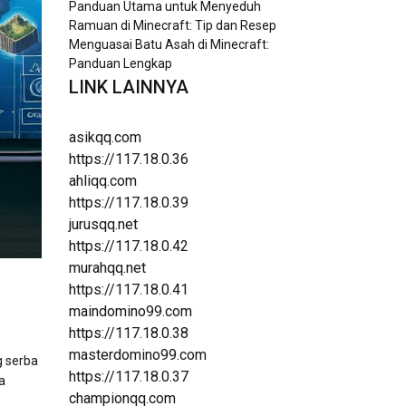
Panduan Utama untuk Menyeduh
Ramuan di Minecraft: Tip dan Resep
Menguasai Batu Asah di Minecraft:
Panduan Lengkap
LINK LAINNYA
asikqq.com
https://117.18.0.36
ahliqq.com
https://117.18.0.39
jurusqq.net
https://117.18.0.42
murahqq.net
https://117.18.0.41
maindomino99.com
https://117.18.0.38
masterdomino99.com
g serba
https://117.18.0.37
a
championqq.com