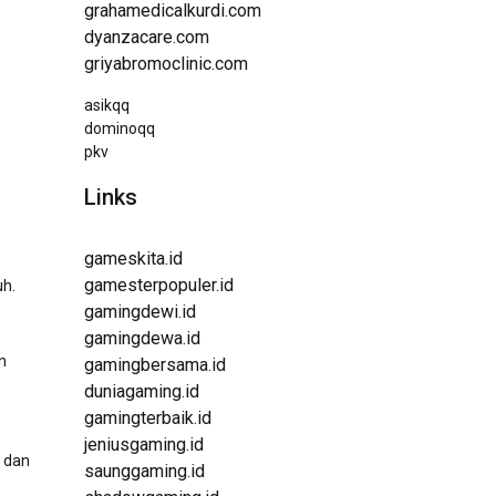
grahamedicalkurdi.com
dyanzacare.com
griyabromoclinic.com
asikqq
dominoqq
pkv
Links
gameskita.id
gamesterpopuler.id
h.
gamingdewi.id
gamingdewa.id
n
gamingbersama.id
duniagaming.id
gamingterbaik.id
jeniusgaming.id
, dan
saunggaming.id