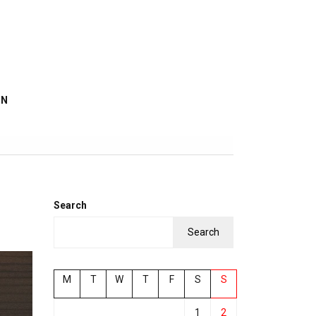
IN
Search
Search
M
T
W
T
F
S
S
1
2