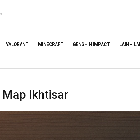
am
VALORANT
MINECRAFT
GENSHIN IMPACT
LAIN – LA
 Map Ikhtisar