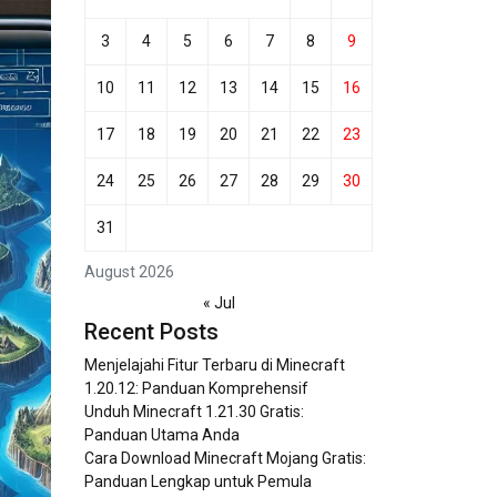
3
4
5
6
7
8
9
10
11
12
13
14
15
16
17
18
19
20
21
22
23
24
25
26
27
28
29
30
31
August 2026
« Jul
Recent Posts
Menjelajahi Fitur Terbaru di Minecraft
1.20.12: Panduan Komprehensif
Unduh Minecraft 1.21.30 Gratis:
Panduan Utama Anda
Cara Download Minecraft Mojang Gratis:
Panduan Lengkap untuk Pemula