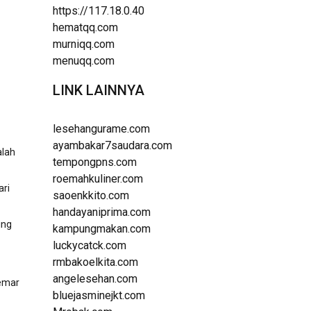
https://117.18.0.40
hematqq.com
murniqq.com
menuqq.com
LINK LAINNYA
lesehangurame.com
ayambakar7saudara.com
alah
tempongpns.com
roemahkuliner.com
ari
saoenkkito.com
handayaniprima.com
ing
kampungmakan.com
luckycatck.com
rmbakoelkita.com
angelesehan.com
emar
bluejasminejkt.com