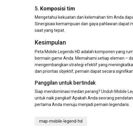
5.
Komposisi tim
Mengetahui kekuatan dan kelemahan tim Anda dapa
Sinergisasi kemampuan dan gaya pahlawan dapat m
saat yang tepat.
Kesimpulan
Peta Mobile Legends HD adalah komponen yang ru
bermain game Anda. Memahami setiap elemen – dar
mengembangkan strategi efektif yang meningkatkan
dan prioritas objektif, pemain dapat secara signif
Panggilan untuk bertindak
Siap mendominasi medan perang? Unduh Mobile Lege
untuk naik pangkat! Apakah Anda seorang pendata
pertama Anda menuju menjadi pemain legendaris.
map-mobile-legend-hd