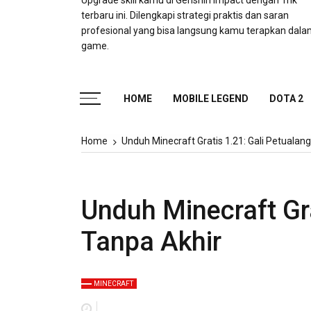
Upgrade skill kamu di Genshin Impact dengan Trik
terbaru ini. Dilengkapi strategi praktis dan saran
profesional yang bisa langsung kamu terapkan dal
game.
HOME
MOBILE LEGEND
DOTA 2
Home
Unduh Minecraft Gratis 1.21: Gali Petualan
Unduh Minecraft Gra
Tanpa Akhir
MINECRAFT