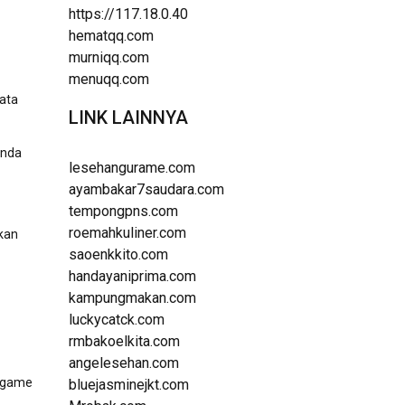
https://117.18.0.40
hematqq.com
murniqq.com
menuqq.com
kata
LINK LAINNYA
Anda
lesehangurame.com
ayambakar7saudara.com
tempongpns.com
roemahkuliner.com
akan
saoenkkito.com
handayaniprima.com
kampungmakan.com
luckycatck.com
rmbakoelkita.com
angelesehan.com
r game
bluejasminejkt.com