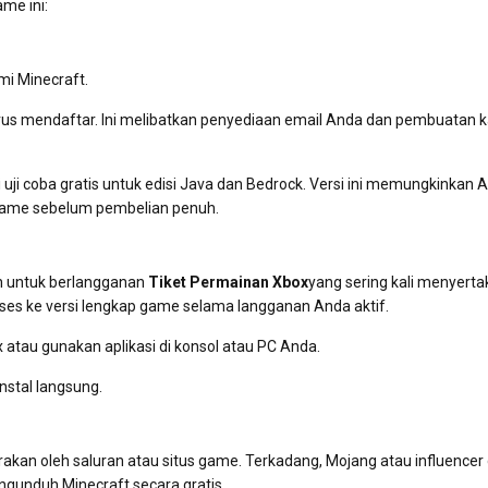
me ini:
mi Minecraft.
arus mendaftar. Ini melibatkan penyediaan email Anda dan pembuatan 
 uji coba gratis untuk edisi Java dan Bedrock. Versi ini memungkinkan 
 game sebelum pembelian penuh.
n untuk berlangganan
Tiket Permainan Xbox
yang sering kali menyert
ses ke versi lengkap game selama langganan Anda aktif.
x atau gunakan aplikasi di konsol atau PC Anda.
instal langsung.
rakan oleh saluran atau situs game. Terkadang, Mojang atau influence
unduh Minecraft secara gratis.