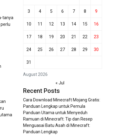
3
4
5
6
7
8
9
a-tanya
10
11
12
13
14
15
16
perlu
17
18
19
20
21
22
23
24
25
26
27
28
29
30
31
n
August 2026
« Jul
Recent Posts
Cara Download Minecraft Mojang Gratis:
kan
Panduan Lengkap untuk Pemula
ru
Panduan Utama untuk Menyeduh
 utama
Ramuan di Minecraft: Tip dan Resep
Menguasai Batu Asah di Minecraft:
Panduan Lengkap