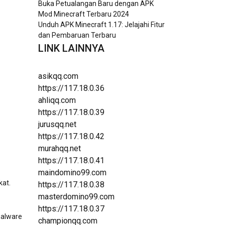
Buka Petualangan Baru dengan APK
Mod Minecraft Terbaru 2024
Unduh APK Minecraft 1.17: Jelajahi Fitur
dan Pembaruan Terbaru
LINK LAINNYA
asikqq.com
https://117.18.0.36
ahliqq.com
https://117.18.0.39
jurusqq.net
https://117.18.0.42
murahqq.net
https://117.18.0.41
maindomino99.com
kat.
https://117.18.0.38
masterdomino99.com
https://117.18.0.37
malware
championqq.com