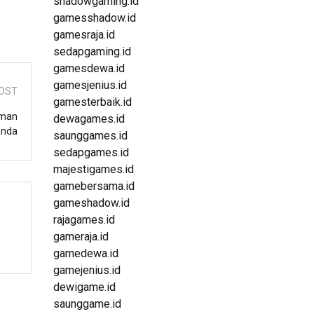
shadowgaming.id
gamesshadow.id
gamesraja.id
sedapgaming.id
gamesdewa.id
gamesjenius.id
OST
gamesterbaik.id
aman
dewagames.id
Anda
saunggames.id
sedapgames.id
majestigames.id
gamebersama.id
gameshadow.id
rajagames.id
gameraja.id
gamedewa.id
gamejenius.id
dewigame.id
saunggame.id