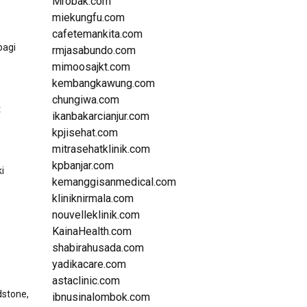
Mrobak.com
miekungfu.com
cafetemankita.com
bagi
rmjasabundo.com
mimoosajkt.com
kembangkawung.com
chungiwa.com
t
ikanbakarcianjur.com
kpjisehat.com
mitrasehatklinik.com
kpbanjar.com
i
kemanggisanmedical.com
kliniknirmala.com
nouvelleklinik.com
KainaHealth.com
shabirahusada.com
yadikacare.com
astaclinic.com
dstone,
ibnusinalombok.com