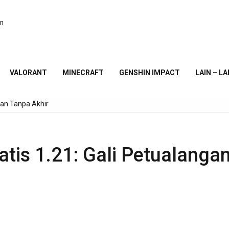
am
VALORANT
MINECRAFT
GENSHIN IMPACT
LAIN – LA
gan Tanpa Akhir
tis 1.21: Gali Petualanga