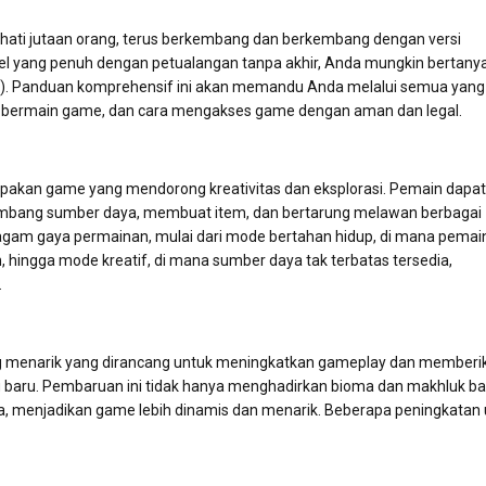
hati jutaan orang, terus berkembang dan berkembang dengan versi
iksel yang penuh dengan petualangan tanpa akhir, Anda mungkin bertany
s). Panduan komprehensif ini akan memandu Anda melalui semua yang 
man bermain game, dan cara mengakses game dengan aman dan legal.
pakan game yang mendorong kreativitas dan eksplorasi. Pemain dapat
ang sumber daya, membuat item, dan bertarung melawan berbagai
gam gaya permainan, mulai dari mode bertahan hidup, di mana pemai
ngga mode kreatif, di mana sumber daya tak terbatas tersedia,
.
ang menarik yang dirancang untuk meningkatkan gameplay dan memberi
 baru. Pembaruan ini tidak hanya menghadirkan bioma dan makhluk ba
, menjadikan game lebih dinamis dan menarik. Beberapa peningkatan