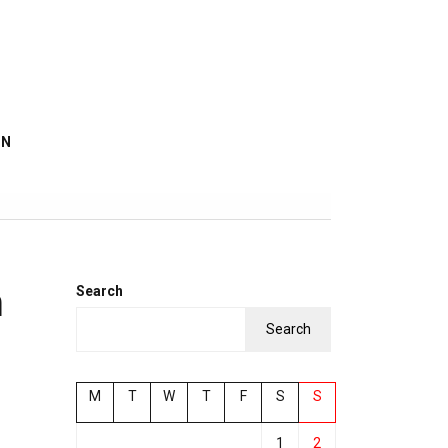
IN
n
Search
Search
M
T
W
T
F
S
S
1
2