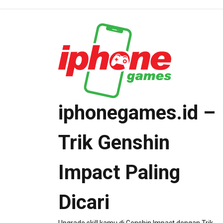
Skip
to
content
iphonegames.id –
Trik Genshin
Impact Paling
Dicari