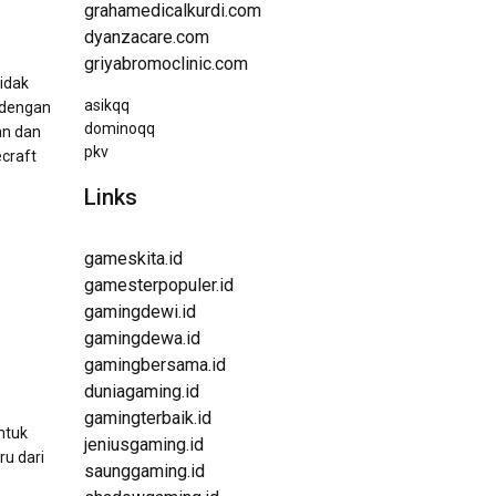
grahamedicalkurdi.com
dyanzacare.com
griyabromoclinic.com
idak
asikqq
t dengan
dominoqq
an dan
pkv
craft
Links
gameskita.id
gamesterpopuler.id
gamingdewi.id
gamingdewa.id
gamingbersama.id
duniagaming.id
gamingterbaik.id
ntuk
jeniusgaming.id
u dari
saunggaming.id