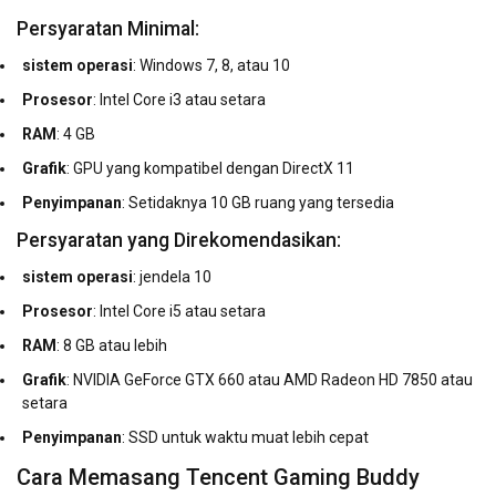
Persyaratan Minimal:
sistem operasi
: Windows 7, 8, atau 10
Prosesor
: Intel Core i3 atau setara
RAM
: 4 GB
Grafik
: GPU yang kompatibel dengan DirectX 11
Penyimpanan
: Setidaknya 10 GB ruang yang tersedia
Persyaratan yang Direkomendasikan:
sistem operasi
: jendela 10
Prosesor
: Intel Core i5 atau setara
RAM
: 8 GB atau lebih
Grafik
: NVIDIA GeForce GTX 660 atau AMD Radeon HD 7850 atau
setara
Penyimpanan
: SSD untuk waktu muat lebih cepat
Cara Memasang Tencent Gaming Buddy