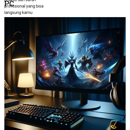
PC
profesional yang bisa
langsung kamu
terapkan dalam game.