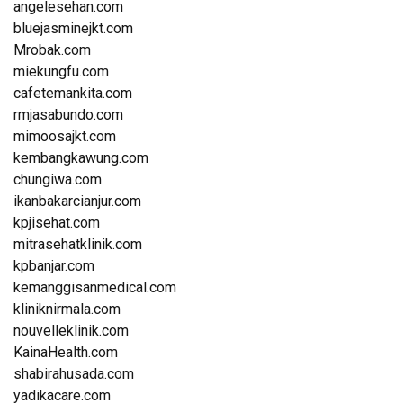
angelesehan.com
bluejasminejkt.com
Mrobak.com
miekungfu.com
cafetemankita.com
rmjasabundo.com
mimoosajkt.com
kembangkawung.com
chungiwa.com
ikanbakarcianjur.com
kpjisehat.com
mitrasehatklinik.com
kpbanjar.com
kemanggisanmedical.com
kliniknirmala.com
nouvelleklinik.com
KainaHealth.com
shabirahusada.com
yadikacare.com