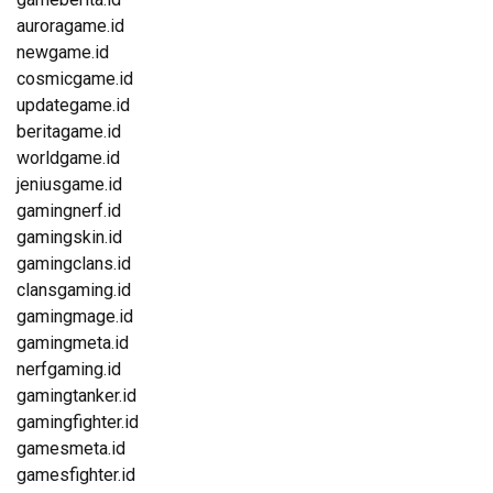
auroragame.id
newgame.id
cosmicgame.id
updategame.id
beritagame.id
worldgame.id
jeniusgame.id
gamingnerf.id
gamingskin.id
gamingclans.id
clansgaming.id
gamingmage.id
gamingmeta.id
nerfgaming.id
gamingtanker.id
gamingfighter.id
gamesmeta.id
gamesfighter.id