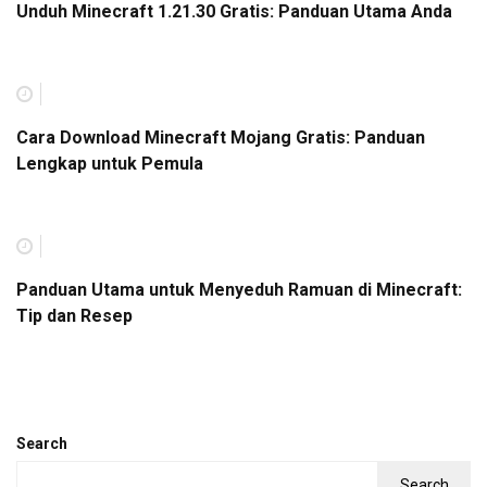
Unduh Minecraft 1.21.30 Gratis: Panduan Utama Anda
Cara Download Minecraft Mojang Gratis: Panduan
Lengkap untuk Pemula
Panduan Utama untuk Menyeduh Ramuan di Minecraft:
Tip dan Resep
Search
Search