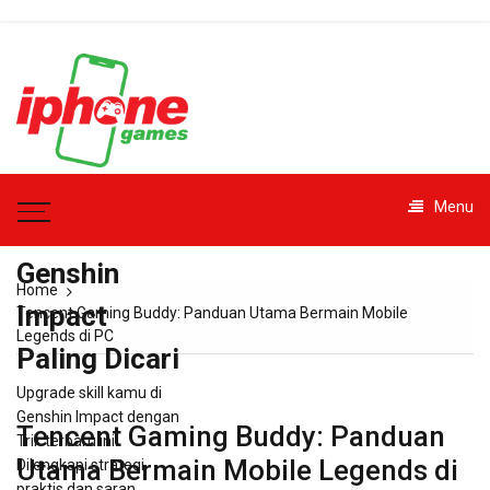
Skip
to
content
iphonegames.id
Menu
– Trik
Genshin
Home
Impact
Tencent Gaming Buddy: Panduan Utama Bermain Mobile
Legends di PC
Paling Dicari
Upgrade skill kamu di
Genshin Impact dengan
Tencent Gaming Buddy: Panduan
Trik terbaru ini.
Utama Bermain Mobile Legends di
Dilengkapi strategi
praktis dan saran