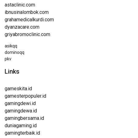
astaclinic.com
ibnusinalombok.com
grahamedicalkurdi.com
dyanzacare.com
griyabromoclinic.com
asikqq
dominoqq
pkv
Links
gameskita.id
gamesterpopuler.id
gamingdewi.id
gamingdewa.id
gamingbersama.id
duniagaming.id
gamingterbaik.id