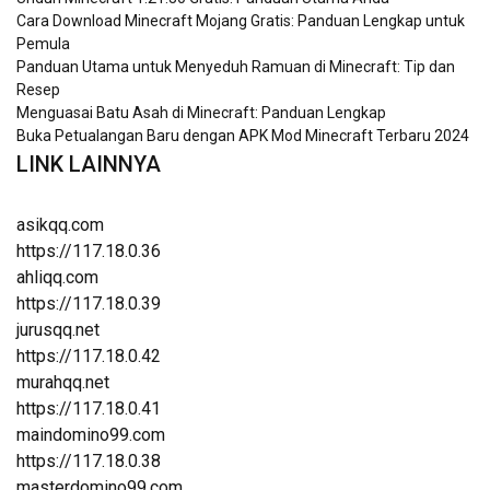
Cara Download Minecraft Mojang Gratis: Panduan Lengkap untuk
Pemula
Panduan Utama untuk Menyeduh Ramuan di Minecraft: Tip dan
Resep
Menguasai Batu Asah di Minecraft: Panduan Lengkap
Buka Petualangan Baru dengan APK Mod Minecraft Terbaru 2024
LINK LAINNYA
asikqq.com
https://117.18.0.36
ahliqq.com
https://117.18.0.39
jurusqq.net
https://117.18.0.42
murahqq.net
https://117.18.0.41
maindomino99.com
https://117.18.0.38
masterdomino99.com