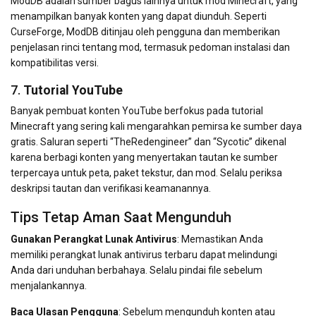
ModDB adalah sumber bagus lainnya untuk mod Minecraft, yang
menampilkan banyak konten yang dapat diunduh. Seperti
CurseForge, ModDB ditinjau oleh pengguna dan memberikan
penjelasan rinci tentang mod, termasuk pedoman instalasi dan
kompatibilitas versi.
7.
Tutorial YouTube
Banyak pembuat konten YouTube berfokus pada tutorial
Minecraft yang sering kali mengarahkan pemirsa ke sumber daya
gratis. Saluran seperti “TheRedengineer” dan “Sycotic” dikenal
karena berbagi konten yang menyertakan tautan ke sumber
terpercaya untuk peta, paket tekstur, dan mod. Selalu periksa
deskripsi tautan dan verifikasi keamanannya.
Tips Tetap Aman Saat Mengunduh
Gunakan Perangkat Lunak Antivirus
: Memastikan Anda
memiliki perangkat lunak antivirus terbaru dapat melindungi
Anda dari unduhan berbahaya. Selalu pindai file sebelum
menjalankannya.
Baca Ulasan Pengguna
: Sebelum mengunduh konten atau