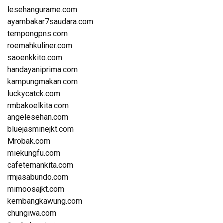
lesehangurame.com
ayambakar7saudara.com
tempongpns.com
roemahkuliner.com
saoenkkito.com
handayaniprima.com
kampungmakan.com
luckycatck.com
rmbakoelkita.com
angelesehan.com
bluejasminejkt.com
Mrobak.com
miekungfu.com
cafetemankita.com
rmjasabundo.com
mimoosajkt.com
kembangkawung.com
chungiwa.com