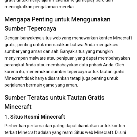
gratis untuk menjelajahi mekanisme gameplay baru dan
meningkatkan pengalaman mereka.
Mengapa Penting untuk Menggunakan
Sumber Tepercaya
Dengan banyaknya situs web yang menawarkan konten Minecraft
gratis, penting untuk memastikan bahwa Anda mengakses
sumber yang aman dan sah. Banyak situs yang mungkin
menyimpan malware atau penipuan yang dapat membahayakan
perangkat Anda atau membahayakan data pribadi Anda. Oleh
karena itu, menemukan sumber tepercaya untuk tautan gratis
Minecraft tidak hanya disarankan tetapi juga penting untuk
perjalanan bermain game yang aman.
Sumber Teratas untuk Tautan Gratis
Minecraft
1.
Situs Resmi Minecraft
Perhentian pertama dan paling dapat diandalkan untuk konten
terkait Minecraft adalah yang resmi Situs web Minecraft. Di sini