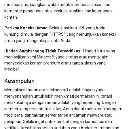
mod apa pun, luangkan waktu untuk membaca ulasan dan
komentar pengguna untuk evaluasi kualitas dan keamanan
konten.
Periksa Koneksi Aman
: Selalu pastikan URL yang Anda
kunjungi dimulai dengan “HTTPS,” yang menunjukkan koneksi
aman yang mengenkripsi data Anda.
Hindari Sumber yang Tidak Terverifikasi
: Hindari situs yang
menjanjikan versi Minecraft yang diretas atau mengklaim
menyediakan konten premium gratis tanpa ulasan yang
kredibel.
Kesimpulan
Mengakses tautan gratis Minecraft adalah bagian yang
menyenangkan untuk lebih menikmati permainan ini, tetapi
melakukannya dengan aman adalah yang terpenting. Dengan
sumber yang tercantum di atas, Anda dapat menikmati beragam
mod, peta, dan tautan server tanpa ancaman malware atau
penipuan. Selalu ingat untuk terlibat dengan komunitas dan
verifikasi kredibilitas setiap unduhan yang Anda pertimbangkan.