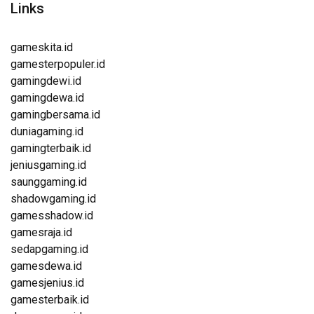
Links
gameskita.id
gamesterpopuler.id
gamingdewi.id
gamingdewa.id
gamingbersama.id
duniagaming.id
gamingterbaik.id
jeniusgaming.id
saunggaming.id
shadowgaming.id
gamesshadow.id
gamesraja.id
sedapgaming.id
gamesdewa.id
gamesjenius.id
gamesterbaik.id