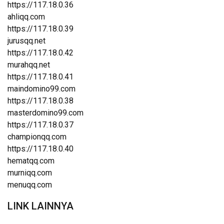
https://117.18.0.36
ahliqq.com
https://117.18.0.39
jurusqq.net
https://117.18.0.42
murahqq.net
https://117.18.0.41
maindomino99.com
https://117.18.0.38
masterdomino99.com
https://117.18.0.37
championqq.com
https://117.18.0.40
hematqq.com
murniqq.com
menuqq.com
LINK LAINNYA