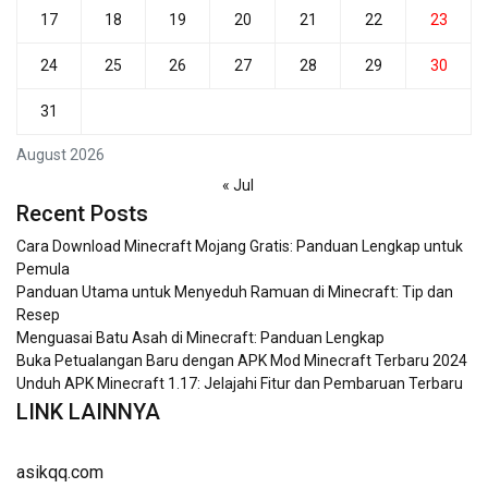
17
18
19
20
21
22
23
24
25
26
27
28
29
30
31
August 2026
« Jul
Recent Posts
Cara Download Minecraft Mojang Gratis: Panduan Lengkap untuk
Pemula
Panduan Utama untuk Menyeduh Ramuan di Minecraft: Tip dan
Resep
Menguasai Batu Asah di Minecraft: Panduan Lengkap
Buka Petualangan Baru dengan APK Mod Minecraft Terbaru 2024
Unduh APK Minecraft 1.17: Jelajahi Fitur dan Pembaruan Terbaru
LINK LAINNYA
asikqq.com