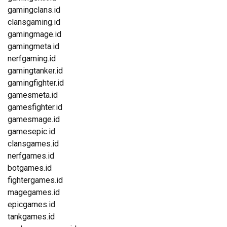
gamingclans.id
clansgaming.id
gamingmage.id
gamingmeta.id
nerfgaming.id
gamingtanker.id
gamingfighter.id
gamesmeta.id
gamesfighter.id
gamesmage.id
gamesepic.id
clansgames.id
nerfgames.id
botgames.id
fightergames.id
magegames.id
epicgames.id
tankgames.id