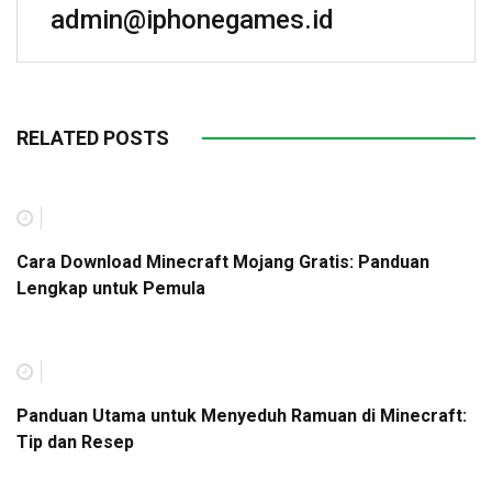
admin@iphonegames.id
RELATED POSTS
Cara Download Minecraft Mojang Gratis: Panduan
Lengkap untuk Pemula
Panduan Utama untuk Menyeduh Ramuan di Minecraft:
Tip dan Resep