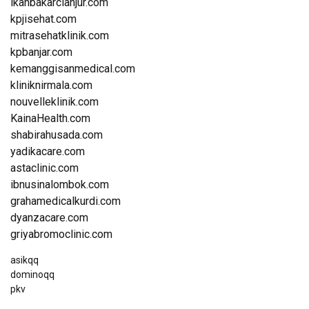
ikanbakarcianjur.com
kpjisehat.com
mitrasehatklinik.com
kpbanjar.com
kemanggisanmedical.com
kliniknirmala.com
nouvelleklinik.com
KainaHealth.com
shabirahusada.com
yadikacare.com
astaclinic.com
ibnusinalombok.com
grahamedicalkurdi.com
dyanzacare.com
griyabromoclinic.com
asikqq
dominoqq
pkv