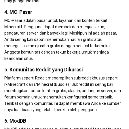
bagi pengguna mod.
4.
MC-Pasar
MC-Pasar adalah pasar untuk layanan dan konten terkait
Minecraft. Pengguna dapat membeli dan menjual akun,
pengaturan server, dan banyak lagi. Meskipun ini adalah pasar,
Anda sering kali dapat menemukan hadiah gratis atau
menegosiasikan uji coba gratis dengan penjual terkemuka.
Anggota komunitas dengan tekun bekerja untuk menjaga
keandalan situs.
5.
Komunitas Reddit yang Dikurasi
Platform seperti Reddit menampilkan subreddit khusus seperti
r/Minecraft dan r/MinecraftBuddies. Subreddit ini sering kali
membagikan tautan konten gratis, ulasan, undangan server, dan
forum pemain untuk menemukan konfigurasi game terbaik.
Terlibat dengan komunitas ini dapat membawa Anda ke sumber
daya luar biasa yang telah diperiksa oleh pengguna.
6.
ModDB