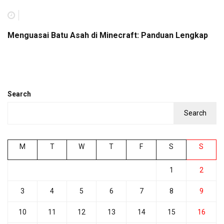
Menguasai Batu Asah di Minecraft: Panduan Lengkap
Search
Search
M
T
W
T
F
S
S
1
2
3
4
5
6
7
8
9
10
11
12
13
14
15
16