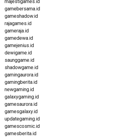
majestigames.id
gamebersama.id
gameshadow.id
rajagames.id
gameraja.id
gamedewa.id
gamejenius.id
dewigame.id
saunggame.id
shadowgame.id
gamingaurora.id
gamingberita.id
newgaming.id
galaxygaming.id
gamesaurora.id
gamesgalaxy.id
updategaming.id
gamescosmic.id
gamesberita.id