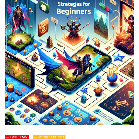
profesional yang bisa
langsung kamu
terapkan dalam game.
LAIN - LAIN
MOBILE LEGEND