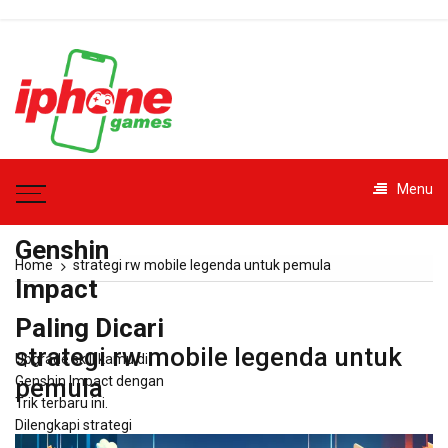
Skip
to
content
iphonegames.id
Menu
– Trik
Genshin
Home
strategi rw mobile legenda untuk pemula
Impact
Paling Dicari
strategi rw mobile legenda untuk
Upgrade skill kamu di
Genshin Impact dengan
pemula
Trik terbaru ini.
Dilengkapi strategi
praktis dan saran