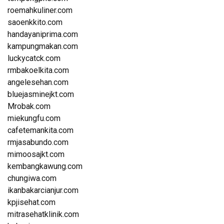
roemahkuliner.com
saoenkkito.com
handayaniprima.com
kampungmakan.com
luckycatck.com
rmbakoelkita.com
angelesehan.com
bluejasminejkt.com
Mrobak.com
miekungfu.com
cafetemankita.com
rmjasabundo.com
mimoosajkt.com
kembangkawung.com
chungiwa.com
ikanbakarcianjur.com
kpjisehat.com
mitrasehatklinik.com