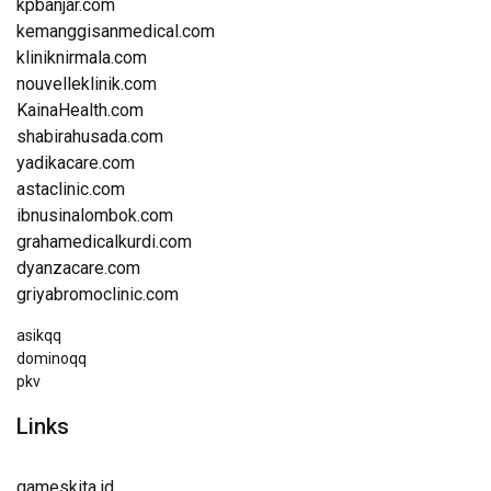
kpbanjar.com
kemanggisanmedical.com
kliniknirmala.com
nouvelleklinik.com
KainaHealth.com
shabirahusada.com
yadikacare.com
astaclinic.com
ibnusinalombok.com
grahamedicalkurdi.com
dyanzacare.com
griyabromoclinic.com
asikqq
dominoqq
pkv
Links
gameskita.id