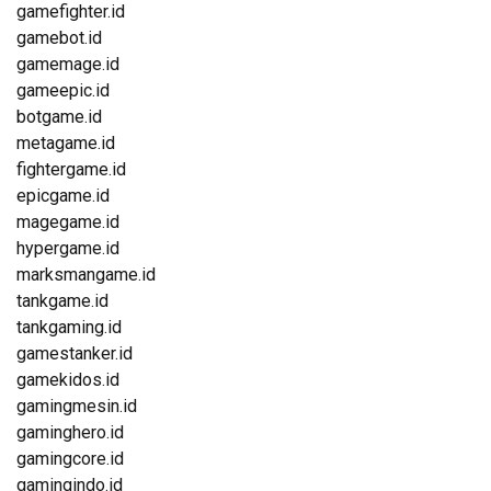
gamefighter.id
gamebot.id
gamemage.id
gameepic.id
botgame.id
metagame.id
fightergame.id
epicgame.id
magegame.id
hypergame.id
marksmangame.id
tankgame.id
tankgaming.id
gamestanker.id
gamekidos.id
gamingmesin.id
gaminghero.id
gamingcore.id
gamingindo.id