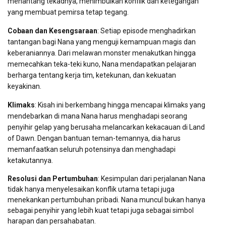
menantang tekadnya, menimbulkan konflik dan ketegangan
yang membuat pemirsa tetap tegang.
Cobaan dan Kesengsaraan
: Setiap episode menghadirkan
tantangan bagi Nana yang menguji kemampuan magis dan
keberaniannya. Dari melawan monster menakutkan hingga
memecahkan teka-teki kuno, Nana mendapatkan pelajaran
berharga tentang kerja tim, ketekunan, dan kekuatan
keyakinan.
Klimaks
: Kisah ini berkembang hingga mencapai klimaks yang
mendebarkan di mana Nana harus menghadapi seorang
penyihir gelap yang berusaha melancarkan kekacauan di Land
of Dawn. Dengan bantuan teman-temannya, dia harus
memanfaatkan seluruh potensinya dan menghadapi
ketakutannya.
Resolusi dan Pertumbuhan
: Kesimpulan dari perjalanan Nana
tidak hanya menyelesaikan konflik utama tetapi juga
menekankan pertumbuhan pribadi. Nana muncul bukan hanya
sebagai penyihir yang lebih kuat tetapi juga sebagai simbol
harapan dan persahabatan.