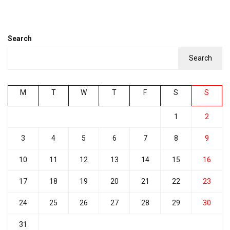
Search
Search
M
T
W
T
F
S
S
1
2
3
4
5
6
7
8
9
10
11
12
13
14
15
16
17
18
19
20
21
22
23
24
25
26
27
28
29
30
31