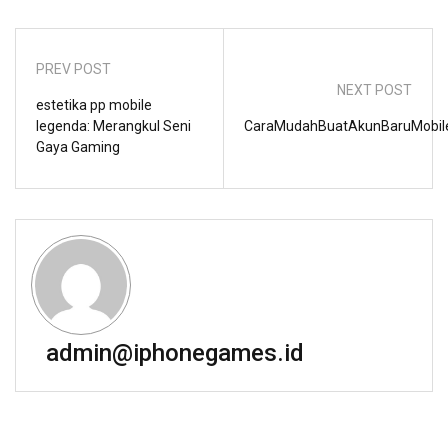
PREV POST
NEXT POST
estetika pp mobile
legenda: Merangkul Seni
CaraMudahBuatAkunBaruMobil
Gaya Gaming
admin@iphonegames.id