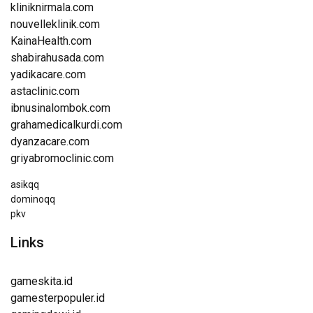
kliniknirmala.com
nouvelleklinik.com
KainaHealth.com
shabirahusada.com
yadikacare.com
astaclinic.com
ibnusinalombok.com
grahamedicalkurdi.com
dyanzacare.com
griyabromoclinic.com
asikqq
dominoqq
pkv
Links
gameskita.id
gamesterpopuler.id