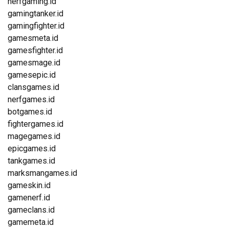
nerfgaming.id
gamingtanker.id
gamingfighter.id
gamesmeta.id
gamesfighter.id
gamesmage.id
gamesepic.id
clansgames.id
nerfgames.id
botgames.id
fightergames.id
magegames.id
epicgames.id
tankgames.id
marksmangames.id
gameskin.id
gamenerf.id
gameclans.id
gamemeta.id