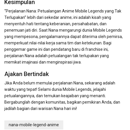
Kesimpulan
“Perjalanan Nana: Petualangan Anime Mobile Legends yang Tak
Terlupakan” lebih dari sekedar anime; ini adalah kisah yang
menyentuh hati tentang keberanian, persahabatan, dan
penemuan jati diri. Saat Nana mengarungi dunia Mobile Legends
yang mempesona, pengalamannya dapat diterima oleh pemirsa,
memperkuat nilai-nilai kerja sama tim dan ketekunan. Bagi
penggemar game ini dan pendatang baru di franchise ini,
perjalanan Nana adalah petualangan tak terlupakan yang
memikat imajinasi dan menginspirasi jiwa.
Ajakan Bertindak
Jika Anda belum memulai perjalanan Nana, sekarang adalah
waktu yang tepat! Selami dunia Mobile Legends, jelajahi
petualangannya, dan temukan keajaiban yang menanti.
Bergabunglah dengan komunitas, bagikan pemikiran Anda, dan
jadilah bagian dari warisan Nana hari ini!
nana-mobile-legend-anime