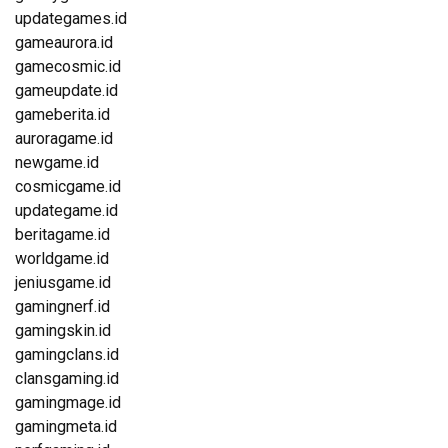
updategames.id
gameaurora.id
gamecosmic.id
gameupdate.id
gameberita.id
auroragame.id
newgame.id
cosmicgame.id
updategame.id
beritagame.id
worldgame.id
jeniusgame.id
gamingnerf.id
gamingskin.id
gamingclans.id
clansgaming.id
gamingmage.id
gamingmeta.id