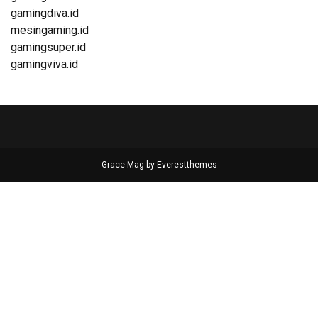
gamingdiva.id
mesingaming.id
gamingsuper.id
gamingviva.id
Grace Mag by
Everestthemes