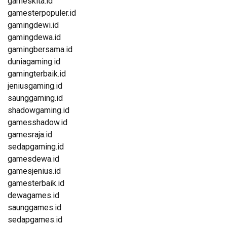
gameskita.id
gamesterpopuler.id
gamingdewi.id
gamingdewa.id
gamingbersama.id
duniagaming.id
gamingterbaik.id
jeniusgaming.id
saunggaming.id
shadowgaming.id
gamesshadow.id
gamesraja.id
sedapgaming.id
gamesdewa.id
gamesjenius.id
gamesterbaik.id
dewagames.id
saunggames.id
sedapgames.id