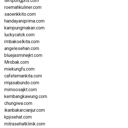
tempongpns.com
roemahkuliner.com
saoenkkito.com
handayaniprima.com
kampungmakan.com
luckycatck.com
rmbakoelkita.com
angelesehan.com
bluejasminejkt.com
Mrobak.com
miekungfu.com
cafetemankita.com
rmjasabundo.com
mimoosajkt.com
kembangkawung.com
chungiwa.com
ikanbakarcianjur.com
kpjisehat.com
mitrasehatklinik.com