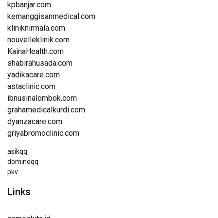
kpbanjar.com
kemanggisanmedical.com
kliniknirmala.com
nouvelleklinik.com
KainaHealth.com
shabirahusada.com
yadikacare.com
astaclinic.com
ibnusinalombok.com
grahamedicalkurdi.com
dyanzacare.com
griyabromoclinic.com
asikqq
dominoqq
pkv
Links