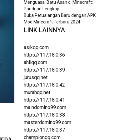
Menguasai Batu Asah di Minecraft:
Panduan Lengkap
Buka Petualangan Baru dengan APK
Mod Minecraft Terbaru 2024
LINK LAINNYA
asikqq.com
https://117.18.0.36
ahliqq.com
https://117.18.0.39
jurusqq.net
https://117.18.0.42
murahqq.net
https://117.18.0.41
maindomino99.com
https://117.18.0.38
masterdomino99.com
https://117.18.0.37
championqq.com
katnya