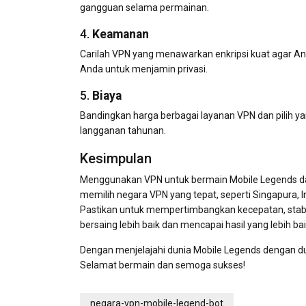
gangguan selama permainan.
4.
Keamanan
Carilah VPN yang menawarkan enkripsi kuat agar And
Anda untuk menjamin privasi.
5.
Biaya
Bandingkan harga berbagai layanan VPN dan pilih y
langganan tahunan.
Kesimpulan
Menggunakan VPN untuk bermain Mobile Legends da
memilih negara VPN yang tepat, seperti Singapura, 
Pastikan untuk mempertimbangkan kecepatan, stabil
bersaing lebih baik dan mencapai hasil yang lebih ba
Dengan menjelajahi dunia Mobile Legends dengan du
Selamat bermain dan semoga sukses!
negara-vpn-mobile-legend-bot