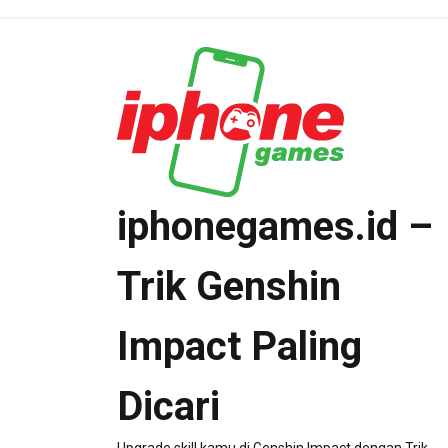
Skip
to
content
iphonegames.id –
Trik Genshin
Impact Paling
Dicari