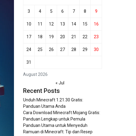
3
4
5
6
7
8
9
10
11
12
13
14
15
16
17
18
19
20
21
22
23
24
25
26
27
28
29
30
31
August 2026
« Jul
Recent Posts
Unduh Minecraft 1.21.30 Gratis:
Panduan Utama Anda
Cara Download Minecraft Mojang Gratis:
Panduan Lengkap untuk Pemula
Panduan Utama untuk Menyeduh
Ramuan di Minecraft: Tip dan Resep