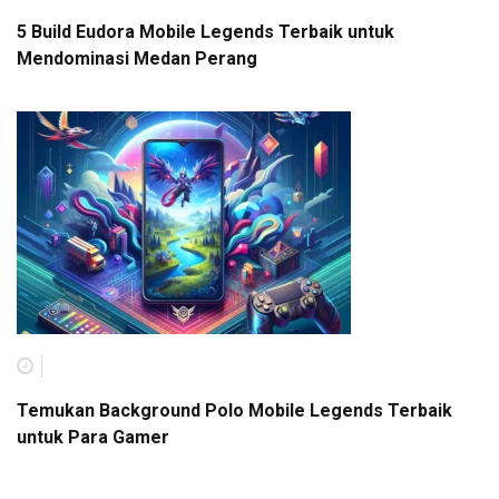
5 Build Eudora Mobile Legends Terbaik untuk
Mendominasi Medan Perang
Temukan Background Polo Mobile Legends Terbaik
untuk Para Gamer