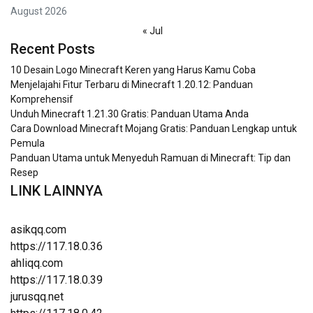
August 2026
« Jul
Recent Posts
10 Desain Logo Minecraft Keren yang Harus Kamu Coba
Menjelajahi Fitur Terbaru di Minecraft 1.20.12: Panduan
Komprehensif
Unduh Minecraft 1.21.30 Gratis: Panduan Utama Anda
Cara Download Minecraft Mojang Gratis: Panduan Lengkap untuk
Pemula
Panduan Utama untuk Menyeduh Ramuan di Minecraft: Tip dan
Resep
LINK LAINNYA
asikqq.com
https://117.18.0.36
ahliqq.com
https://117.18.0.39
jurusqq.net