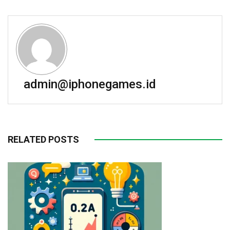
admin@iphonegames.id
RELATED POSTS