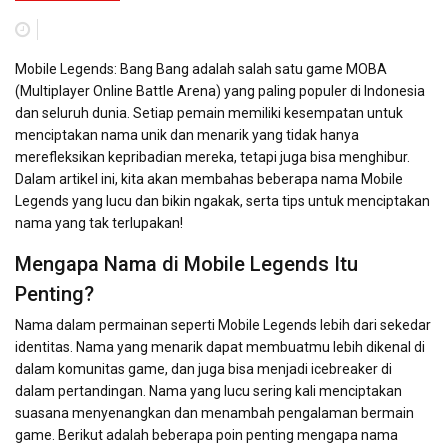
Mobile Legends: Bang Bang adalah salah satu game MOBA
(Multiplayer Online Battle Arena) yang paling populer di Indonesia
dan seluruh dunia. Setiap pemain memiliki kesempatan untuk
menciptakan nama unik dan menarik yang tidak hanya
merefleksikan kepribadian mereka, tetapi juga bisa menghibur.
Dalam artikel ini, kita akan membahas beberapa nama Mobile
Legends yang lucu dan bikin ngakak, serta tips untuk menciptakan
nama yang tak terlupakan!
Mengapa Nama di Mobile Legends Itu
Penting?
Nama dalam permainan seperti Mobile Legends lebih dari sekedar
identitas. Nama yang menarik dapat membuatmu lebih dikenal di
dalam komunitas game, dan juga bisa menjadi icebreaker di
dalam pertandingan. Nama yang lucu sering kali menciptakan
suasana menyenangkan dan menambah pengalaman bermain
game. Berikut adalah beberapa poin penting mengapa nama