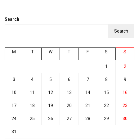
Search
Search
M
T
W
T
F
S
S
1
2
3
4
5
6
7
8
9
10
11
12
13
14
15
16
17
18
19
20
21
22
23
24
25
26
27
28
29
30
31