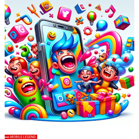
profesional yang bisa
langsung kamu
terapkan dalam game.
MOBILE LEGEND