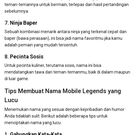
teman-temannya untuk bermain, terlepas dari hasil pertandingan
sebelumnya.
7.
Ninja Baper
Sebuah kombinasi menarik antara ninja yang terkenal cepat dan
baper (bawa perasaan), ini bisa jadi nama favoritmu jika kamu
adalah pemain yang mudah tersentuh.
8.
Pecinta Sosis
Untuk pecinta kuliner, terutama sosis, nama ini bisa
mendatangkan tawa dari teman-temanmu, baik di dalam maupun
di luar game.
Tips Membuat Nama Mobile Legends yang
Lucu
Menemukan nama yang sesuai dengan kepribadian dan humor
Anda tidaklah sulit. Berikut adalah beberapa tips untuk
menciptakan nama yang lucu:
1.
Gabungkan Kata-Kata