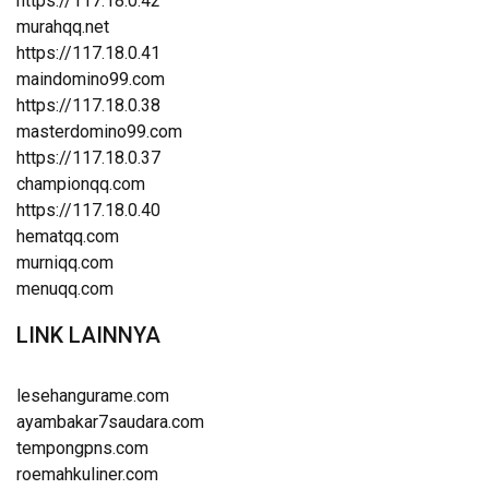
https://117.18.0.42
murahqq.net
https://117.18.0.41
maindomino99.com
https://117.18.0.38
masterdomino99.com
https://117.18.0.37
championqq.com
https://117.18.0.40
hematqq.com
murniqq.com
menuqq.com
LINK LAINNYA
lesehangurame.com
ayambakar7saudara.com
tempongpns.com
roemahkuliner.com