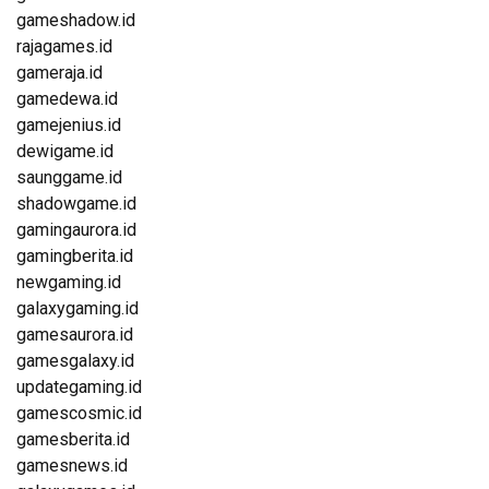
gameshadow.id
rajagames.id
gameraja.id
gamedewa.id
gamejenius.id
dewigame.id
saunggame.id
shadowgame.id
gamingaurora.id
gamingberita.id
newgaming.id
galaxygaming.id
gamesaurora.id
gamesgalaxy.id
updategaming.id
gamescosmic.id
gamesberita.id
gamesnews.id