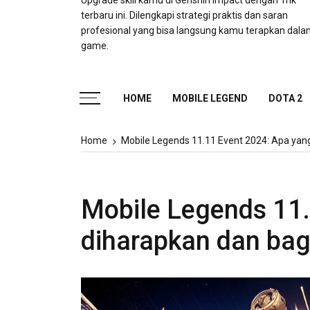
Upgrade skill kamu di Genshin Impact dengan Trik
terbaru ini. Dilengkapi strategi praktis dan saran
profesional yang bisa langsung kamu terapkan dal
game.
HOME
MOBILE LEGEND
DOTA 2
Home
Mobile Legends 11.11 Event 2024: Apa ya
Mobile Legends 11
diharapkan dan ba