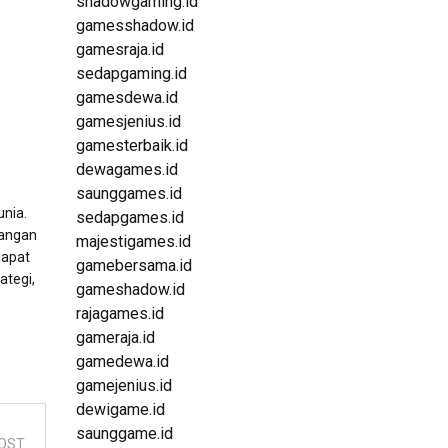
shadowgaming.id
gamesshadow.id
gamesraja.id
sedapgaming.id
gamesdewa.id
gamesjenius.id
gamesterbaik.id
dewagames.id
saunggames.id
unia.
sedapgames.id
rangan
majestigames.id
dapat
gamebersama.id
ategi,
gameshadow.id
rajagames.id
gameraja.id
gamedewa.id
gamejenius.id
dewigame.id
saunggame.id
OST