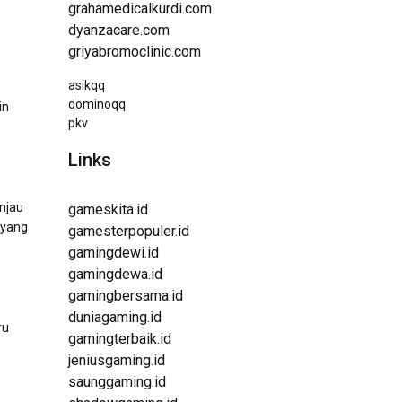
grahamedicalkurdi.com
dyanzacare.com
griyabromoclinic.com
asikqq
dominoqq
in
pkv
Links
injau
gameskita.id
 yang
gamesterpopuler.id
gamingdewi.id
gamingdewa.id
gamingbersama.id
duniagaming.id
ru
gamingterbaik.id
jeniusgaming.id
saunggaming.id