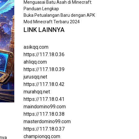
Menguasai Batu Asah di Minecraft:
Panduan Lengkap
Buka Petualangan Baru dengan APK
Mod Minecraft Terbaru 2024
LINK LAINNYA
asikqq.com
https://117.18.0.36
ahliqq.com
https://117.18.0.39
jurusqq.net
https://117.18.0.42
murahqq.net
https://117.18.0.41
maindomino99.com
https://117.18.0.38
masterdomino99.com
https://117.18.0.37
championqq.com
lnya