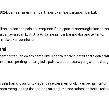
024, pemain harus mempertimbangkan tips persiapan berikut:
lkan berlian dan poin pertempuran. Persiapan ini memungkinkan pema
 pahlawan dan kulit. Jika Anda mengincar barang -barang tertentu,
 melakukan pembelian.
smi
n pemberitahuan dalam game untuk berita tentang detail acara dan prat
ormasi penting tentang kulit, pahlawan, dan acara yang akan datang
 perselisihan khusus untuk legenda seluler memungkinkan pemain untuk
dapat mengungkap tips tentang strategi, mempertahankan berita terba