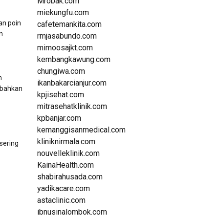
Mrobak.com
miekungfu.com
an poin
cafetemankita.com
n
rmjasabundo.com
mimoosajkt.com
kembangkawung.com
chungiwa.com
n
ikanbakarcianjur.com
 bahkan
kpjisehat.com
mitrasehatklinik.com
kpbanjar.com
kemanggisanmedical.com
kliniknirmala.com
 sering
nouvelleklinik.com
KainaHealth.com
shabirahusada.com
yadikacare.com
astaclinic.com
ibnusinalombok.com