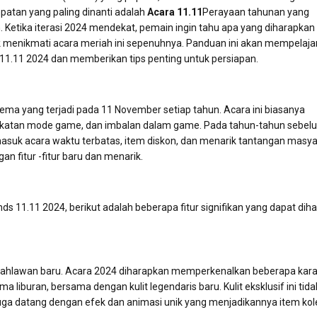
atan yang paling dinanti adalah
Acara 11.11
Perayaan tahunan yang
Ketika iterasi 2024 mendekat, pemain ingin tahu apa yang diharapkan
menikmati acara meriah ini sepenuhnya. Panduan ini akan mempelajar
11.11 2024 dan memberikan tips penting untuk persiapan.
ema yang terjadi pada 11 November setiap tahun. Acara ini biasanya
ingkatan mode game, dan imbalan dalam game. Pada tahun-tahun sebel
asuk acara waktu terbatas, item diskon, dan menarik tantangan masya
an fitur -fitur baru dan menarik.
ds 11.11 2024, berikut adalah beberapa fitur signifikan yang dapat dih
n pahlawan baru. Acara 2024 diharapkan memperkenalkan beberapa kara
iburan, bersama dengan kulit legendaris baru. Kulit eksklusif ini tida
uga datang dengan efek dan animasi unik yang menjadikannya item kole