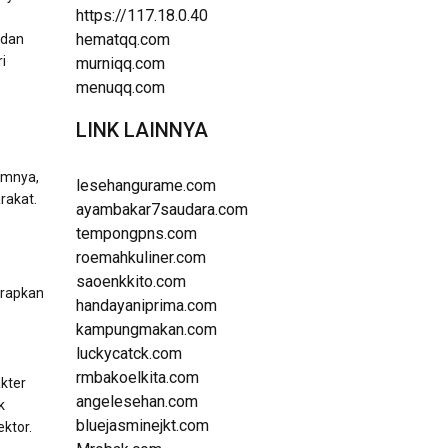
https://117.18.0.40
hematqq.com
 dan
i
murniqq.com
menuqq.com
LINK LAINNYA
umnya,
lesehangurame.com
rakat.
ayambakar7saudara.com
tempongpns.com
roemahkuliner.com
saoenkkito.com
arapkan
handayaniprima.com
kampungmakan.com
luckycatck.com
rmbakoelkita.com
kter
angelesehan.com
k
bluejasminejkt.com
ktor.