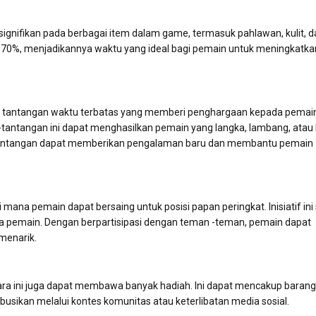
ignifikan pada berbagai item dalam game, termasuk pahlawan, kulit, d
a 70%, menjadikannya waktu yang ideal bagi pemain untuk meningkatka
n tantangan waktu terbatas yang memberi penghargaan kepada pemai
-tantangan ini dapat menghasilkan pemain yang langka, lambang, atau
k tantangan dapat memberikan pengalaman baru dan membantu pemain
 mana pemain dapat bersaing untuk posisi papan peringkat. Inisiatif ini
ra pemain. Dengan berpartisipasi dengan teman -teman, pemain dapat
menarik.
ara ini juga dapat membawa banyak hadiah. Ini dapat mencakup barang
ibusikan melalui kontes komunitas atau keterlibatan media sosial.