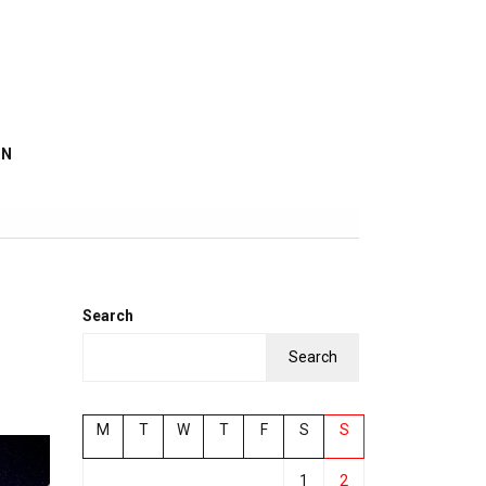
IN
Search
Search
M
T
W
T
F
S
S
1
2