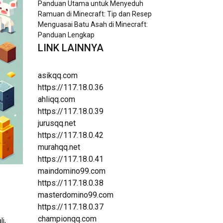
Panduan Utama untuk Menyeduh
Ramuan di Minecraft: Tip dan Resep
Menguasai Batu Asah di Minecraft:
Panduan Lengkap
LINK LAINNYA
asikqq.com
https://117.18.0.36
ahliqq.com
https://117.18.0.39
jurusqq.net
https://117.18.0.42
murahqq.net
https://117.18.0.41
maindomino99.com
https://117.18.0.38
masterdomino99.com
https://117.18.0.37
championqq.com
i,