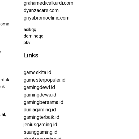
grahamedicalkurdi.com
dyanzacare.com
griyabromoclinic.com
bioma
asikqq
dominoqq
pkv
h
Links
gameskita.id
gamesterpopuler.id
untuk
tuk
gamingdewi.id
gamingdewa.id
gamingbersama.id
duniagaming.id
al,
gamingterbaik.id
jeniusgaming.id
saunggaming.id