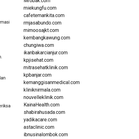
Mrobak.com
miekungfu.com
cafetemankita.com
rmasi
rmjasabundo.com
mimoosajkt.com
kembangkawung.com
chungiwa.com
o
ikanbakarcianjur.com
n.
kpjisehat.com
mitrasehatklinik.com
kpbanjar.com
dan
kemanggisanmedical.com
kliniknirmala.com
nouvelleklinik.com
KainaHealth.com
eriksa
shabirahusada.com
yadikacare.com
astaclinic.com
ibnusinalombok.com