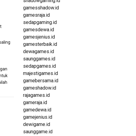
shadowgaming.id
:
gamesshadow.id
gamesraja.id
sedapgaming.id
t
gamesdewa.id
gamesjenius.id
aling
gamesterbaik.id
dewagames.id
saunggames.id
sedapgames.id
ngan
majestigames.id
ntuk
gamebersama.id
ilah
gameshadow.id
rajagames.id
gameraja.id
gamedewa.id
gamejenius.id
dewigame.id
saunggame.id