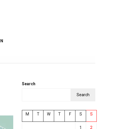
IN
Search
Search
M
T
W
T
F
S
S
1
2