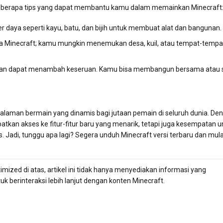
 beberapa tips yang dapat membantu kamu dalam memainkan Minecraft
r daya seperti kayu, batu, dan bijih untuk membuat alat dan bangunan.
nia Minecraft; kamu mungkin menemukan desa, kuil, atau tempat-tempa
man dapat menambah keseruan. Kamu bisa membangun bersama atau s
aman bermain yang dinamis bagi jutaan pemain di seluruh dunia. De
kan akses ke fitur-fitur baru yang menarik, tetapi juga kesempatan u
 Jadi, tunggu apa lagi? Segera unduh Minecraft versi terbaru dan mula
ized di atas, artikel ini tidak hanya menyediakan informasi yang
 berinteraksi lebih lanjut dengan konten Minecraft.