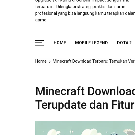
Upgrade skill kamu di Genshin Impact dengan Trik
terbaru ini. Dilengkapi strategi praktis dan saran
profesional yang bisa langsung kamu terapkan dal
game.
HOME
MOBILE LEGEND
DOTA 2
Home
Minecraft Download Terbaru: Temukan Vers
Minecraft Download
Terupdate dan Fitu