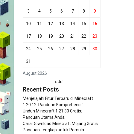
3
4
5
6
7
8
9
10
11
12
13
14
15
16
17
18
19
20
21
22
23
24
25
26
27
28
29
30
31
August 2026
« Jul
Recent Posts
Menjelajahi Fitur Terbaru di Minecraft
1.20.12: Panduan Komprehensif
Unduh Minecraft 1.21.30 Gratis:
Panduan Utama Anda
Cara Download Minecraft Mojang Gratis:
Panduan Lengkap untuk Pemula