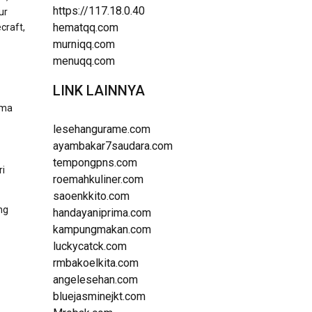
https://117.18.0.40
ur
hematqq.com
craft,
murniqq.com
menuqq.com
LINK LAINNYA
oma
lesehangurame.com
ayambakar7saudara.com
tempongpns.com
ri
roemahkuliner.com
saoenkkito.com
ng
handayaniprima.com
kampungmakan.com
luckycatck.com
rmbakoelkita.com
angelesehan.com
bluejasminejkt.com