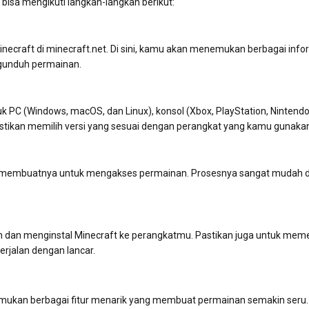
bisa mengikuti langkah-langkah berikut:
necraft di minecraft.net. Di sini, kamu akan menemukan berbagai info
ngunduh permainan.
uk PC (Windows, macOS, dan Linux), konsol (Xbox, PlayStation, Nintend
astikan memilih versi yang sesuai dengan perangkat yang kamu gunaka
lu membuatnya untuk mengakses permainan. Prosesnya sangat mudah 
uh dan menginstal Minecraft ke perangkatmu. Pastikan juga untuk mem
rjalan dengan lancar.
mukan berbagai fitur menarik yang membuat permainan semakin seru.