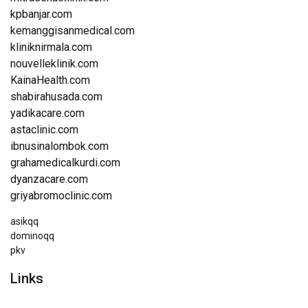
kpbanjar.com
kemanggisanmedical.com
kliniknirmala.com
nouvelleklinik.com
KainaHealth.com
shabirahusada.com
yadikacare.com
astaclinic.com
ibnusinalombok.com
grahamedicalkurdi.com
dyanzacare.com
griyabromoclinic.com
asikqq
dominoqq
pkv
Links