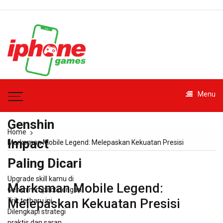
Skip
to
content
iphonegames.id
Menu
– Trik
Genshin
Home
Impact
Marksman Mobile Legend: Melepaskan Kekuatan Presisi
Paling Dicari
Upgrade skill kamu di
Marksman Mobile Legend:
Genshin Impact dengan
Melepaskan Kekuatan Presisi
Trik terbaru ini.
Dilengkapi strategi
praktis dan saran