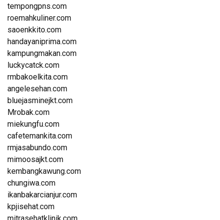
tempongpns.com
roemahkuliner.com
saoenkkito.com
handayaniprima.com
kampungmakan.com
luckycatck.com
rmbakoelkita.com
angelesehan.com
bluejasminejkt.com
Mrobak.com
miekungfu.com
cafetemankita.com
rmjasabundo.com
mimoosajkt.com
kembangkawung.com
chungiwa.com
ikanbakarcianjur.com
kpjisehat.com
mitrasehatklinik.com