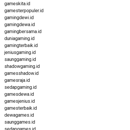
gameskita.id
gamesterpopuler.id
gamingdewi.id
gamingdewa.id
gamingbersama.id
duniagaming.id
gamingterbaik.id
jeniusgaming.id
saunggaming.id
shadowgaming.id
gamesshadow.id
gamesraja.id
sedapgaming.id
gamesdewa.id
gamesjenius.id
gamesterbaik.id
dewagames.id
saunggames.id
sedapgames.id