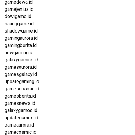
gamedewa.id
gamejenius.id
dewigame.id
saunggame.id
shadowgame.id
gamingaurora.id
gamingberita.id
newgaming.id
galaxygaming.id
gamesaurora.id
gamesgalaxy.id
updategaming.id
gamescosmic.id
gamesberita.id
gamesnews.id
galaxygames.id
updategames.id
gameaurora.id
gamecosmic.id