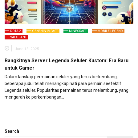
DOTA 2
GENSHIN IMPACT
MINECRAFT
MOBILE LEGEND
VALORANT
June 18, 2025
Bangkitnya Server Legenda Seluler Kustom: Era Baru
untuk Gamer
Dalam lanskap permainan seluler yang terus berkembang,
beberapa judul telah menangkap hati para pemain seefektif
Legenda seluler. Popularitas permainan terus melambung, yang
mengarah ke perkembangan…
Search