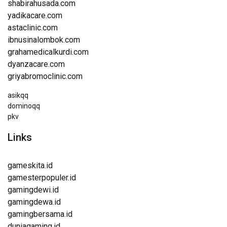
shabirahusada.com
yadikacare.com
astaclinic.com
ibnusinalombok.com
grahamedicalkurdi.com
dyanzacare.com
griyabromoclinic.com
asikqq
dominoqq
pkv
Links
gameskita.id
gamesterpopuler.id
gamingdewi.id
gamingdewa.id
gamingbersama.id
duniagaming.id