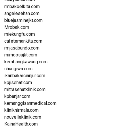
rmbakoelkita.com
angelesehan.com
bluejasminejkt.com
Mrobak.com
miekungfu.com
cafetemankita.com
rmjasabundo.com
mimoosajkt.com
kembangkawung.com
chungiwa.com
ikanbakarcianjur.com
kpjisehat.com
mitrasehatklinik.com
kpbanjar.com
kemanggisanmedical.com
kliniknirmala.com
nouvelleklinik.com
KainaHealth.com