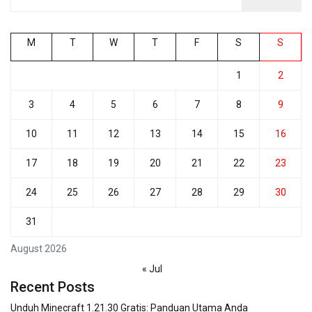
M
T
W
T
F
S
S
1
2
3
4
5
6
7
8
9
10
11
12
13
14
15
16
17
18
19
20
21
22
23
24
25
26
27
28
29
30
31
August 2026
« Jul
Recent Posts
Unduh Minecraft 1.21.30 Gratis: Panduan Utama Anda