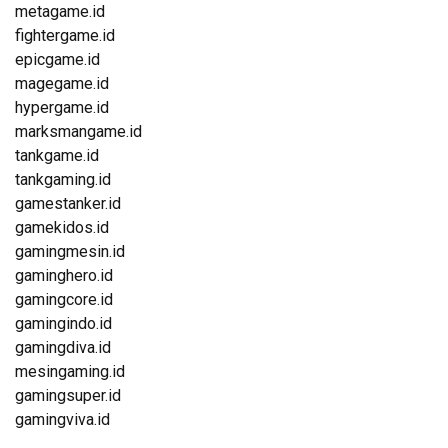
metagame.id
fightergame.id
epicgame.id
magegame.id
hypergame.id
marksmangame.id
tankgame.id
tankgaming.id
gamestanker.id
gamekidos.id
gamingmesin.id
gaminghero.id
gamingcore.id
gamingindo.id
gamingdiva.id
mesingaming.id
gamingsuper.id
gamingviva.id