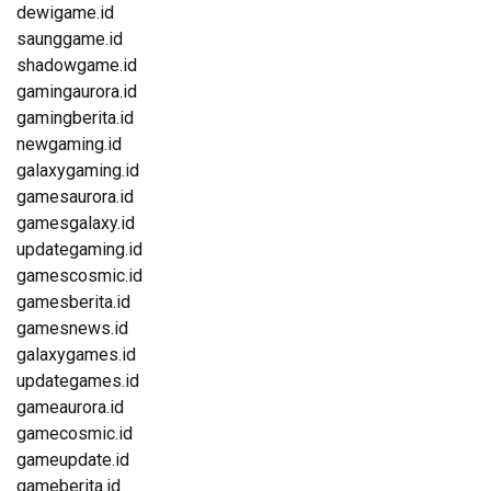
dewigame.id
saunggame.id
shadowgame.id
gamingaurora.id
gamingberita.id
newgaming.id
galaxygaming.id
gamesaurora.id
gamesgalaxy.id
updategaming.id
gamescosmic.id
gamesberita.id
gamesnews.id
galaxygames.id
updategames.id
gameaurora.id
gamecosmic.id
gameupdate.id
gameberita.id