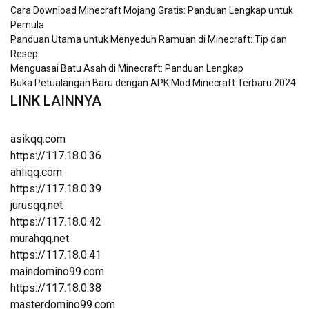
Cara Download Minecraft Mojang Gratis: Panduan Lengkap untuk
Pemula
Panduan Utama untuk Menyeduh Ramuan di Minecraft: Tip dan
Resep
Menguasai Batu Asah di Minecraft: Panduan Lengkap
Buka Petualangan Baru dengan APK Mod Minecraft Terbaru 2024
LINK LAINNYA
asikqq.com
https://117.18.0.36
ahliqq.com
https://117.18.0.39
jurusqq.net
https://117.18.0.42
murahqq.net
https://117.18.0.41
maindomino99.com
https://117.18.0.38
masterdomino99.com