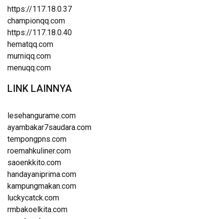
https://117.18.0.37
championqq.com
https://117.18.0.40
hematqq.com
murniqq.com
menuqq.com
LINK LAINNYA
lesehangurame.com
ayambakar7saudara.com
tempongpns.com
roemahkuliner.com
saoenkkito.com
handayaniprima.com
kampungmakan.com
luckycatck.com
rmbakoelkita.com