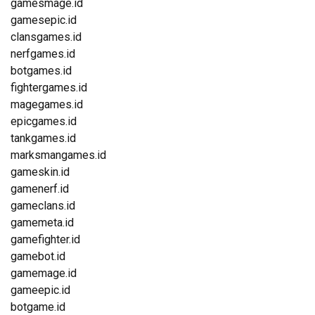
gamesmage.id
gamesepic.id
clansgames.id
nerfgames.id
botgames.id
fightergames.id
magegames.id
epicgames.id
tankgames.id
marksmangames.id
gameskin.id
gamenerf.id
gameclans.id
gamemeta.id
gamefighter.id
gamebot.id
gamemage.id
gameepic.id
botgame.id