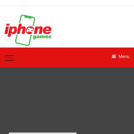
Skip
to
content
iphonegames.id
Menu
– Trik
Genshin
Impact
Paling Dicari
Upgrade skill kamu di
Genshin Impact dengan
Trik terbaru ini.
Dilengkapi strategi
praktis dan saran