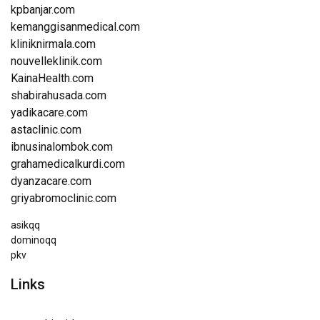
kpbanjar.com
kemanggisanmedical.com
kliniknirmala.com
nouvelleklinik.com
KainaHealth.com
shabirahusada.com
yadikacare.com
astaclinic.com
ibnusinalombok.com
grahamedicalkurdi.com
dyanzacare.com
griyabromoclinic.com
asikqq
dominoqq
pkv
Links