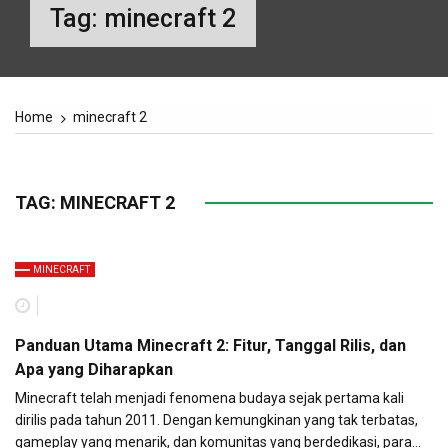
Tag:
minecraft 2
profesional yang bisa
langsung kamu
terapkan dalam game.
Home
minecraft 2
TAG:
MINECRAFT 2
MINECRAFT
Panduan Utama Minecraft 2: Fitur, Tanggal Rilis, dan
Apa yang Diharapkan
Minecraft telah menjadi fenomena budaya sejak pertama kali
dirilis pada tahun 2011. Dengan kemungkinan yang tak terbatas,
gameplay yang menarik, dan komunitas yang berdedikasi, para…