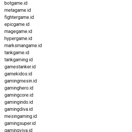
botgame.id
metagame.id
fightergame.id
epicgame.id
magegame.id
hypergame.id
marksmangame.id
tankgame.id
tankgaming.id
gamestanker.id
gamekidos.id
gamingmesin.id
gaminghero.id
gamingcore.id
gamingindo.id
gamingdiva.id
mesingaming.id
gamingsuper.id
gamingviva.id