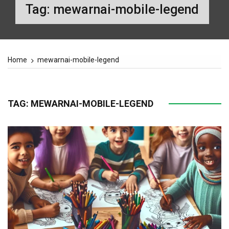
Tag:
mewarnai-mobile-legend
profesional yang bisa
langsung kamu
terapkan dalam game.
Home
mewarnai-mobile-legend
TAG:
MEWARNAI-MOBILE-LEGEND