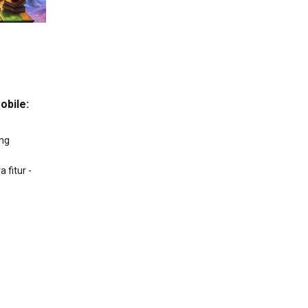
obile:
ang
 fitur -