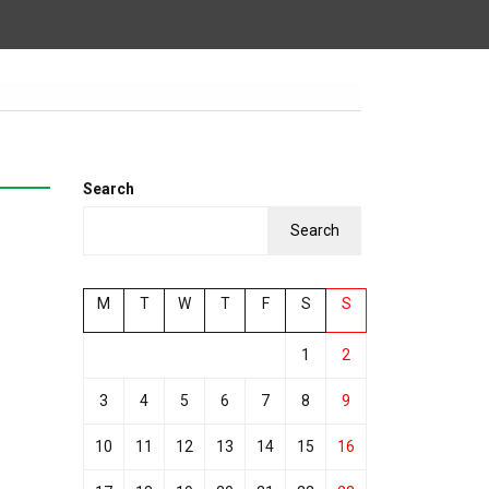
Search
Search
M
T
W
T
F
S
S
1
2
3
4
5
6
7
8
9
10
11
12
13
14
15
16