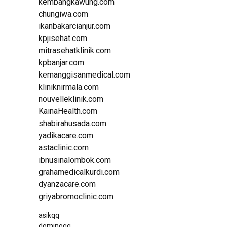
kembangkawung.com
chungiwa.com
ikanbakarcianjur.com
kpjisehat.com
mitrasehatklinik.com
kpbanjar.com
kemanggisanmedical.com
kliniknirmala.com
nouvelleklinik.com
KainaHealth.com
shabirahusada.com
yadikacare.com
astaclinic.com
ibnusinalombok.com
grahamedicalkurdi.com
dyanzacare.com
griyabromoclinic.com
asikqq
dominoqq