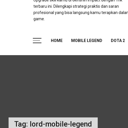
Upgrade skill kamu di Genshin Impact dengan Trik
terbaru ini. Dilengkapi strategi praktis dan saran
profesional yang bisa langsung kamu terapkan dal
game.
HOME
MOBILE LEGEND
DOTA 2
Tag:
lord-mobile-legend