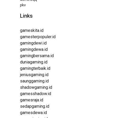
pkv
Links
gameskita.id
gamesterpopuler.id
gamingdewi.id
gamingdewa.id
gamingbersama.id
duniagaming.id
gamingterbaik.id
jeniusgaming.id
saunggaming.id
shadowgaming.id
gamesshadow.id
gamesraja.id
sedapgaming.id
gamesdewa.id