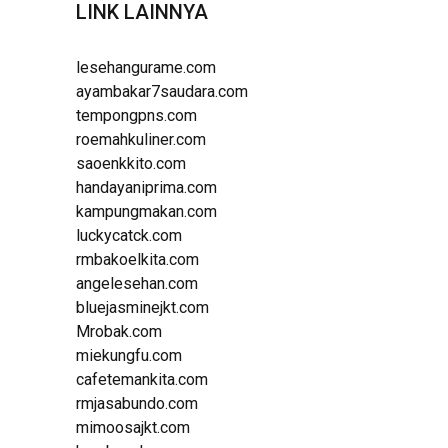
LINK LAINNYA
lesehangurame.com
ayambakar7saudara.com
tempongpns.com
roemahkuliner.com
saoenkkito.com
handayaniprima.com
kampungmakan.com
luckycatck.com
rmbakoelkita.com
angelesehan.com
bluejasminejkt.com
Mrobak.com
miekungfu.com
cafetemankita.com
rmjasabundo.com
mimoosajkt.com