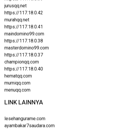
jurusqq.net
https://117.18.0.42
murahqq.net
https://117.18.0.41
maindomino99.com
https://117.18.0.38
masterdomino99.com
https://117.18.0.37
championqq.com
https://117.18.0.40
hematqq.com
murniqq.com
menuqq.com
LINK LAINNYA
lesehangurame.com
ayambakar7saudara.com