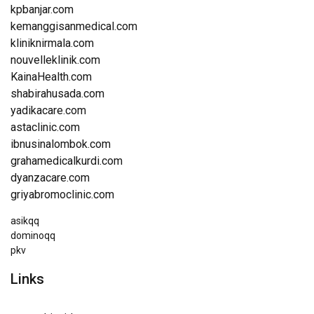
kpbanjar.com
kemanggisanmedical.com
kliniknirmala.com
nouvelleklinik.com
KainaHealth.com
shabirahusada.com
yadikacare.com
astaclinic.com
ibnusinalombok.com
grahamedicalkurdi.com
dyanzacare.com
griyabromoclinic.com
asikqq
dominoqq
pkv
Links