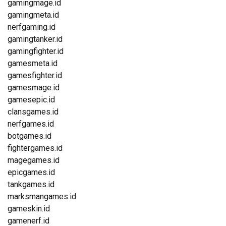
gamingmage.id
gamingmeta.id
nerfgaming.id
gamingtanker.id
gamingfighter.id
gamesmeta.id
gamesfighter.id
gamesmage.id
gamesepic.id
clansgames.id
nerfgames.id
botgames.id
fightergames.id
magegames.id
epicgames.id
tankgames.id
marksmangames.id
gameskin.id
gamenerf.id