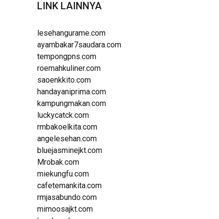
LINK LAINNYA
lesehangurame.com
ayambakar7saudara.com
tempongpns.com
roemahkuliner.com
saoenkkito.com
handayaniprima.com
kampungmakan.com
luckycatck.com
rmbakoelkita.com
angelesehan.com
bluejasminejkt.com
Mrobak.com
miekungfu.com
cafetemankita.com
rmjasabundo.com
mimoosajkt.com