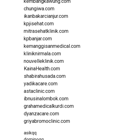
kembangkawung.com
chungiwa.com
ikanbakarcianjur.com
kpjisehat.com
mitrasehatklinik.com
kpbanjar.com
kemanggisanmedical.com
kliniknirmala.com
nouvelleklinik.com
KainaHealth.com
shabirahusada.com
yadikacare.com
astaclinic.com
ibnusinalombok.com
grahamedicalkurdi.com
dyanzacare.com
griyabromoclinic.com
asikqq
dominoqq