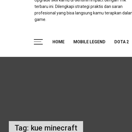
Upgrade skill kamu di Genshin Impact dengan Trik
terbaru ini. Dilengkapi strategi praktis dan saran
profesional yang bisa langsung kamu terapkan dal
game.
HOME
MOBILE LEGEND
DOTA 2
Tag:
kue minecraft