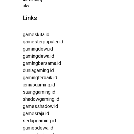
pkv
Links
gameskita.id
gamesterpopuler.id
gamingdewi.id
gamingdewa.id
gamingbersama.id
duniagaming.id
gamingterbaik.id
jeniusgaming.id
saunggaming.id
shadowgaming.id
gamesshadow.id
gamesraja.id
sedapgaming.id
gamesdewa.id