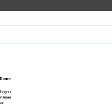
i Game
langan,
rmainan
dan