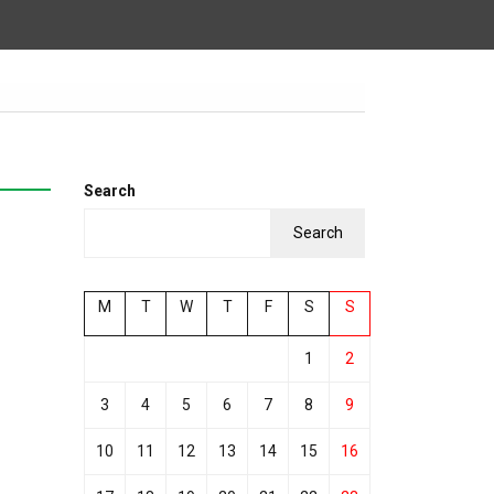
Search
Search
M
T
W
T
F
S
S
1
2
3
4
5
6
7
8
9
10
11
12
13
14
15
16