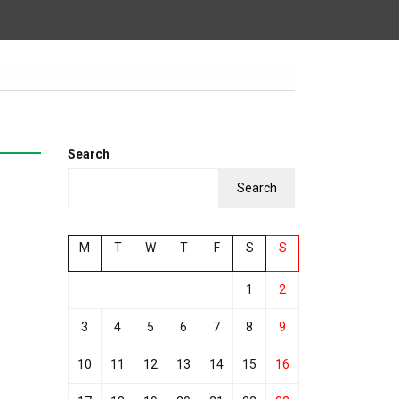
Search
Search
M
T
W
T
F
S
S
1
2
3
4
5
6
7
8
9
10
11
12
13
14
15
16