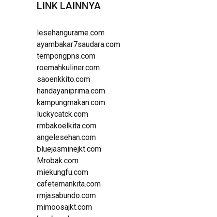
LINK LAINNYA
lesehangurame.com
ayambakar7saudara.com
tempongpns.com
roemahkuliner.com
saoenkkito.com
handayaniprima.com
kampungmakan.com
luckycatck.com
rmbakoelkita.com
angelesehan.com
bluejasminejkt.com
Mrobak.com
miekungfu.com
cafetemankita.com
rmjasabundo.com
mimoosajkt.com