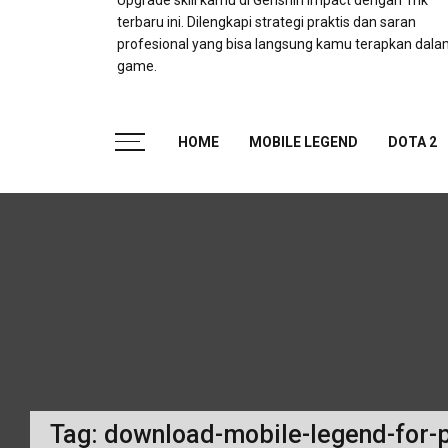
Upgrade skill kamu di Genshin Impact dengan Trik
terbaru ini. Dilengkapi strategi praktis dan saran
profesional yang bisa langsung kamu terapkan dal
game.
HOME
MOBILE LEGEND
DOTA 2
Tag:
download-mobile-legend-for-