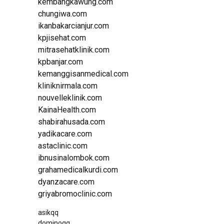
kembangkawung.com
chungiwa.com
ikanbakarcianjur.com
kpjisehat.com
mitrasehatklinik.com
kpbanjar.com
kemanggisanmedical.com
kliniknirmala.com
nouvelleklinik.com
KainaHealth.com
shabirahusada.com
yadikacare.com
astaclinic.com
ibnusinalombok.com
grahamedicalkurdi.com
dyanzacare.com
griyabromoclinic.com
asikqq
dominoqq