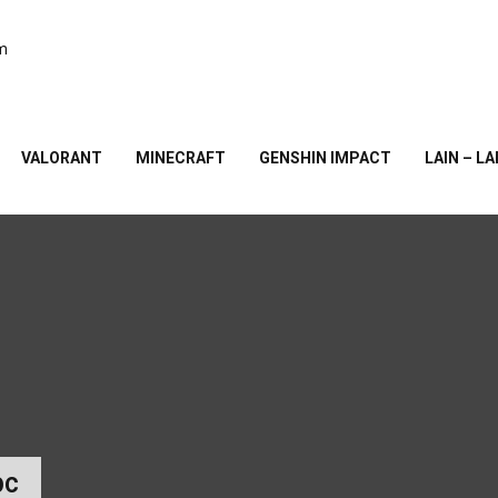
am
VALORANT
MINECRAFT
GENSHIN IMPACT
LAIN – LA
pc