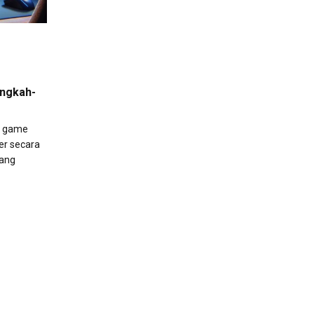
angkah-
u game
er secara
yang