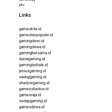
pkv
Links
gameskita.id
gamesterpopuler.id
gamingdewi.id
gamingdewa.id
gamingbersama.id
duniagaming.id
gamingterbaik.id
jeniusgaming.id
saunggaming.id
shadowgaming.id
gamesshadow.id
gamesraja.id
sedapgaming.id
gamesdewa.id