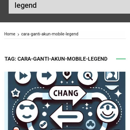
legend
profesional yang bisa
langsung kamu
terapkan dalam game.
Home
cara-ganti-akun-mobile-legend
TAG:
CARA-GANTI-AKUN-MOBILE-LEGEND