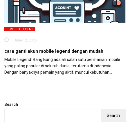
MOBILE LEGEND
June 12, 2025
cara ganti akun mobile legend dengan mudah
Mobile Legend: Bang Bang adalah salah satu permainan mobile
yang paling populer di seluruh dunia, terutama di Indonesia.
Dengan banyaknya pemain yang aktif, muncul kebutuhan…
Search
Search