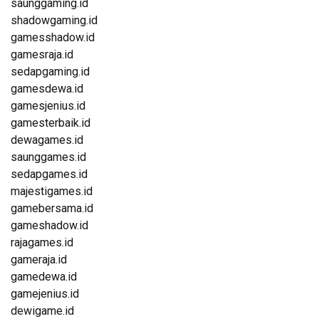
saunggaming.id
shadowgaming.id
gamesshadow.id
gamesraja.id
sedapgaming.id
gamesdewa.id
gamesjenius.id
gamesterbaik.id
dewagames.id
saunggames.id
sedapgames.id
majestigames.id
gamebersama.id
gameshadow.id
rajagames.id
gameraja.id
gamedewa.id
gamejenius.id
dewigame.id