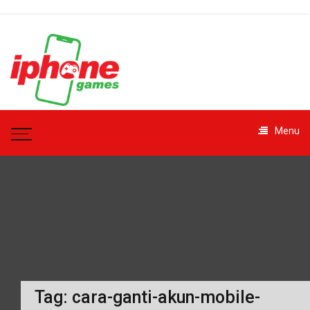
Skip
to
content
iphonegames.id
Menu
– Trik
Genshin
Impact
Paling Dicari
Upgrade skill kamu di
Genshin Impact dengan
Trik terbaru ini.
Tag:
cara-ganti-akun-mobile-
Dilengkapi strategi
praktis dan saran