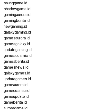
saunggame.id
shadowgame.id
gamingaurora.id
gamingberita.id
newgaming.id
galaxygaming.id
gamesaurora.id
gamesgalaxy.id
updategaming.id
gamescosmic.id
gamesberita.id
gamesnews.id
galaxygames.id
updategames.id
gameaurora.id
gamecosmic.id
gameupdate.id
gameberita.id
auroragame.id