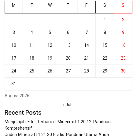
M
T
W
T
F
S
S
1
2
3
4
5
6
7
8
9
10
11
12
13
14
15
16
17
18
19
20
21
22
23
24
25
26
27
28
29
30
31
August 2026
« Jul
Recent Posts
Menjelajahi Fitur Terbaru di Minecraft 1.20.12: Panduan
Komprehensif
Unduh Minecraft 1.21.30 Gratis: Panduan Utama Anda