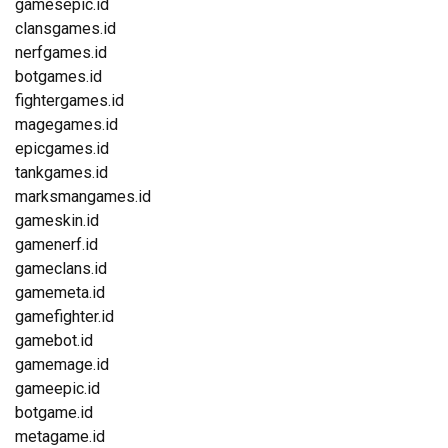
gamesepic.id
clansgames.id
nerfgames.id
botgames.id
fightergames.id
magegames.id
epicgames.id
tankgames.id
marksmangames.id
gameskin.id
gamenerf.id
gameclans.id
gamemeta.id
gamefighter.id
gamebot.id
gamemage.id
gameepic.id
botgame.id
metagame.id