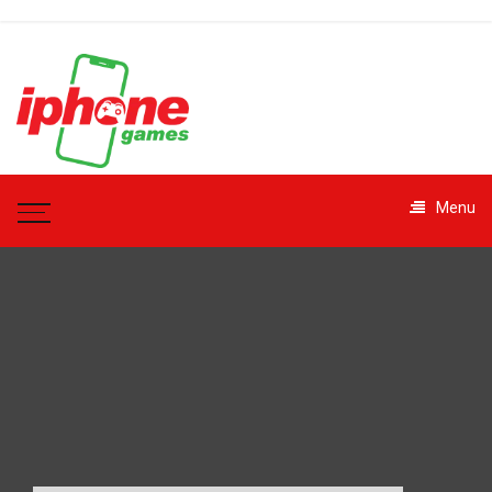
Skip
to
content
iphonegames.id
Menu
– Trik
Genshin
Impact
Paling Dicari
Upgrade skill kamu di
Genshin Impact dengan
Trik terbaru ini.
Dilengkapi strategi
praktis dan saran