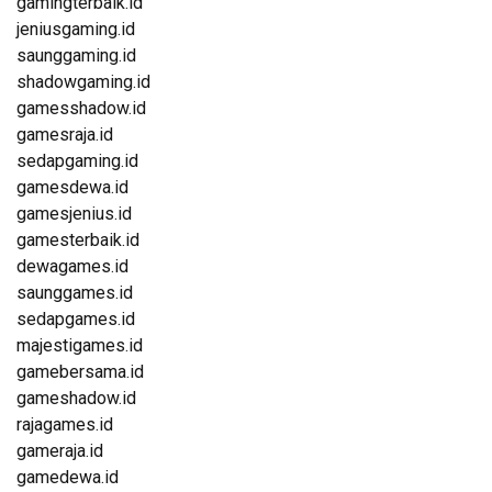
gamingterbaik.id
jeniusgaming.id
saunggaming.id
shadowgaming.id
gamesshadow.id
gamesraja.id
sedapgaming.id
gamesdewa.id
gamesjenius.id
gamesterbaik.id
dewagames.id
saunggames.id
sedapgames.id
majestigames.id
gamebersama.id
gameshadow.id
rajagames.id
gameraja.id
gamedewa.id