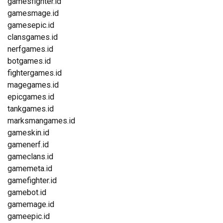
gamesfighter.id
gamesmage.id
gamesepic.id
clansgames.id
nerfgames.id
botgames.id
fightergames.id
magegames.id
epicgames.id
tankgames.id
marksmangames.id
gameskin.id
gamenerf.id
gameclans.id
gamemeta.id
gamefighter.id
gamebot.id
gamemage.id
gameepic.id