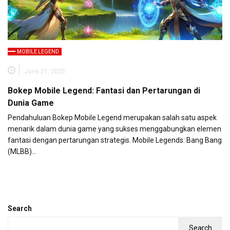
MOBILE LEGEND
June 21, 2025
Bokep Mobile Legend: Fantasi dan Pertarungan di
Dunia Game
Pendahuluan Bokep Mobile Legend merupakan salah satu aspek
menarik dalam dunia game yang sukses menggabungkan elemen
fantasi dengan pertarungan strategis. Mobile Legends: Bang Bang
(MLBB)…
Search
Search