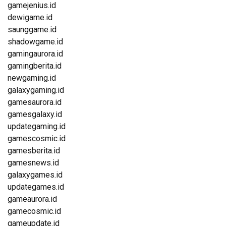
gamejenius.id
dewigame.id
saunggame.id
shadowgame.id
gamingaurora.id
gamingberita.id
newgaming.id
galaxygaming.id
gamesaurora.id
gamesgalaxy.id
updategaming.id
gamescosmic.id
gamesberita.id
gamesnews.id
galaxygames.id
updategames.id
gameaurora.id
gamecosmic.id
gameupdate.id