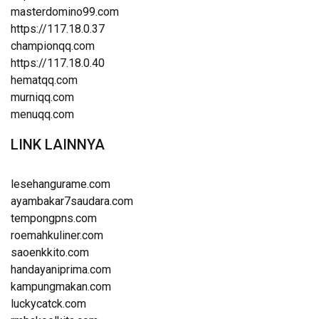
masterdomino99.com
https://117.18.0.37
championqq.com
https://117.18.0.40
hematqq.com
murniqq.com
menuqq.com
LINK LAINNYA
lesehangurame.com
ayambakar7saudara.com
tempongpns.com
roemahkuliner.com
saoenkkito.com
handayaniprima.com
kampungmakan.com
luckycatck.com