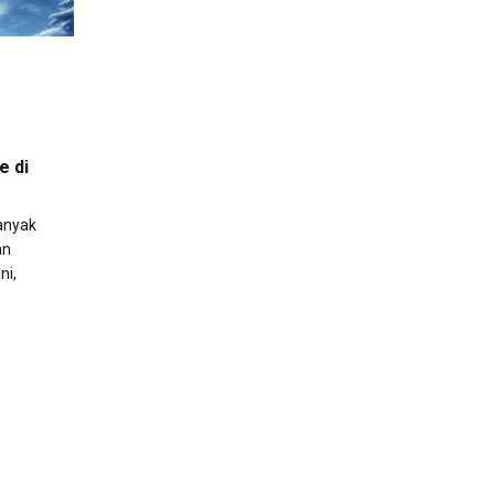
e di
anyak
an
ni,