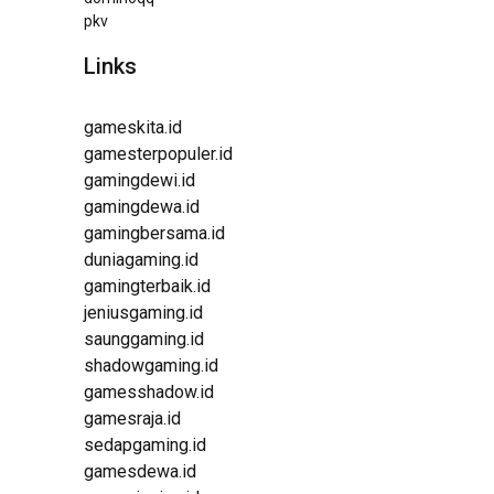
pkv
Links
gameskita.id
gamesterpopuler.id
gamingdewi.id
gamingdewa.id
gamingbersama.id
duniagaming.id
gamingterbaik.id
jeniusgaming.id
saunggaming.id
shadowgaming.id
gamesshadow.id
gamesraja.id
sedapgaming.id
gamesdewa.id