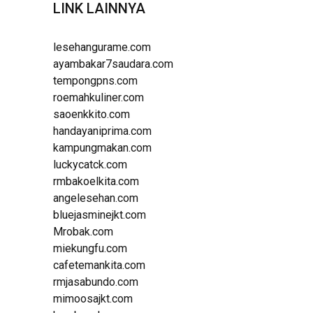
LINK LAINNYA
lesehangurame.com
ayambakar7saudara.com
tempongpns.com
roemahkuliner.com
saoenkkito.com
handayaniprima.com
kampungmakan.com
luckycatck.com
rmbakoelkita.com
angelesehan.com
bluejasminejkt.com
Mrobak.com
miekungfu.com
cafetemankita.com
rmjasabundo.com
mimoosajkt.com