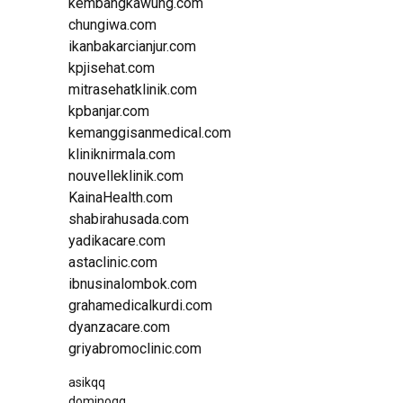
kembangkawung.com
chungiwa.com
ikanbakarcianjur.com
kpjisehat.com
mitrasehatklinik.com
kpbanjar.com
kemanggisanmedical.com
kliniknirmala.com
nouvelleklinik.com
KainaHealth.com
shabirahusada.com
yadikacare.com
astaclinic.com
ibnusinalombok.com
grahamedicalkurdi.com
dyanzacare.com
griyabromoclinic.com
asikqq
dominoqq