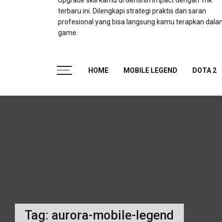
Upgrade skill kamu di Genshin Impact dengan Trik
terbaru ini. Dilengkapi strategi praktis dan saran
profesional yang bisa langsung kamu terapkan dal
game.
HOME
MOBILE LEGEND
DOTA 2
Tag:
aurora-mobile-legend