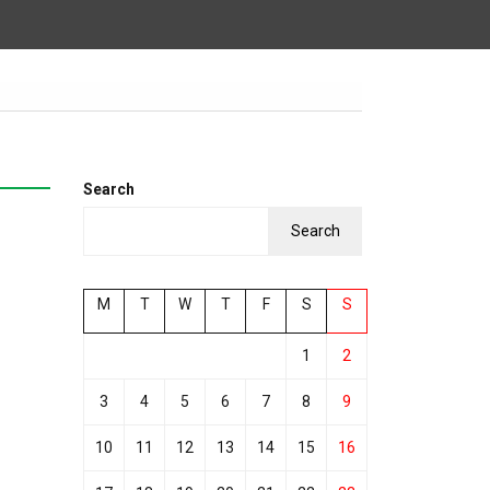
Search
Search
M
T
W
T
F
S
S
1
2
3
4
5
6
7
8
9
10
11
12
13
14
15
16