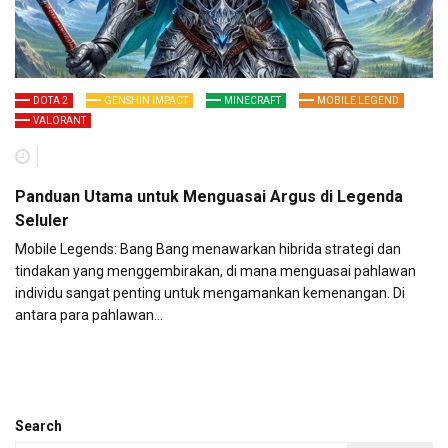
DOTA 2
GENSHIN IMPACT
MINECRAFT
MOBILE LEGEND
VALORANT
Panduan Utama untuk Menguasai Argus di Legenda
Seluler
Mobile Legends: Bang Bang menawarkan hibrida strategi dan
tindakan yang menggembirakan, di mana menguasai pahlawan
individu sangat penting untuk mengamankan kemenangan. Di
antara para pahlawan…
Search