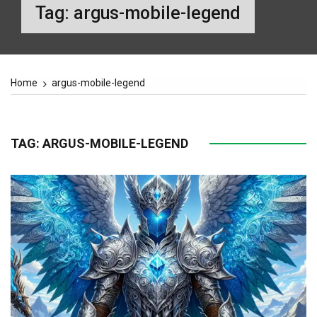
Tag:
argus-mobile-legend
profesional yang bisa
langsung kamu
terapkan dalam game.
Home
argus-mobile-legend
TAG:
ARGUS-MOBILE-LEGEND