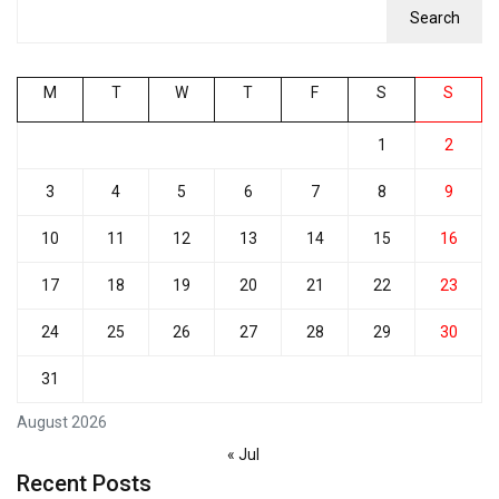
Search
M
T
W
T
F
S
S
1
2
3
4
5
6
7
8
9
10
11
12
13
14
15
16
17
18
19
20
21
22
23
24
25
26
27
28
29
30
31
August 2026
« Jul
Recent Posts