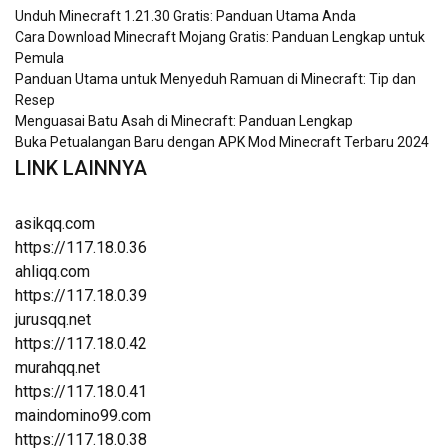
Unduh Minecraft 1.21.30 Gratis: Panduan Utama Anda
Cara Download Minecraft Mojang Gratis: Panduan Lengkap untuk
Pemula
Panduan Utama untuk Menyeduh Ramuan di Minecraft: Tip dan
Resep
Menguasai Batu Asah di Minecraft: Panduan Lengkap
Buka Petualangan Baru dengan APK Mod Minecraft Terbaru 2024
LINK LAINNYA
asikqq.com
https://117.18.0.36
ahliqq.com
https://117.18.0.39
jurusqq.net
https://117.18.0.42
murahqq.net
https://117.18.0.41
maindomino99.com
https://117.18.0.38