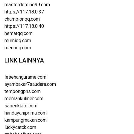
masterdomino99.com
https://117.18.0.37
championqq.com
https://117.18.0.40
hematqq.com
murniqq.com
menuqq.com
LINK LAINNYA
lesehangurame.com
ayambakar7saudara.com
tempongpns.com
roemahkuliner.com
saoenkkito.com
handayaniprima.com
kampungmakan.com
luckycatck.com