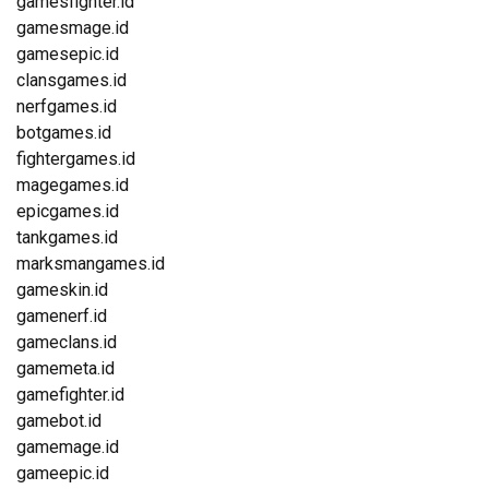
gamesfighter.id
gamesmage.id
gamesepic.id
clansgames.id
nerfgames.id
botgames.id
fightergames.id
magegames.id
epicgames.id
tankgames.id
marksmangames.id
gameskin.id
gamenerf.id
gameclans.id
gamemeta.id
gamefighter.id
gamebot.id
gamemage.id
gameepic.id